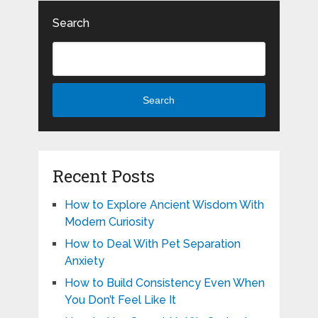
Search
Search
Recent Posts
How to Explore Ancient Wisdom With
Modern Curiosity
How to Deal With Pet Separation
Anxiety
How to Build Consistency Even When
You Don’t Feel Like It