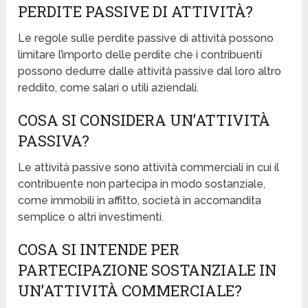
PERDITE PASSIVE DI ATTIVITÀ?
Le regole sulle perdite passive di attività possono
limitare l’importo delle perdite che i contribuenti
possono dedurre dalle attività passive dal loro altro
reddito, come salari o utili aziendali.
COSA SI CONSIDERA UN’ATTIVITÀ
PASSIVA?
Le attività passive sono attività commerciali in cui il
contribuente non partecipa in modo sostanziale,
come immobili in affitto, società in accomandita
semplice o altri investimenti.
COSA SI INTENDE PER
PARTECIPAZIONE SOSTANZIALE IN
UN’ATTIVITÀ COMMERCIALE?