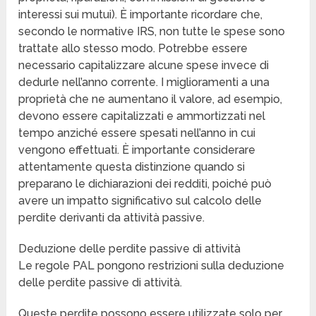
interessi sui mutui). È importante ricordare che,
secondo le normative IRS, non tutte le spese sono
trattate allo stesso modo. Potrebbe essere
necessario capitalizzare alcune spese invece di
dedurle nell’anno corrente. I miglioramenti a una
proprietà che ne aumentano il valore, ad esempio,
devono essere capitalizzati e ammortizzati nel
tempo anziché essere spesati nell’anno in cui
vengono effettuati. È importante considerare
attentamente questa distinzione quando si
preparano le dichiarazioni dei redditi, poiché può
avere un impatto significativo sul calcolo delle
perdite derivanti da attività passive.
Deduzione delle perdite passive di attività
Le regole PAL pongono restrizioni sulla deduzione
delle perdite passive di attività.
Queste perdite possono essere utilizzate solo per