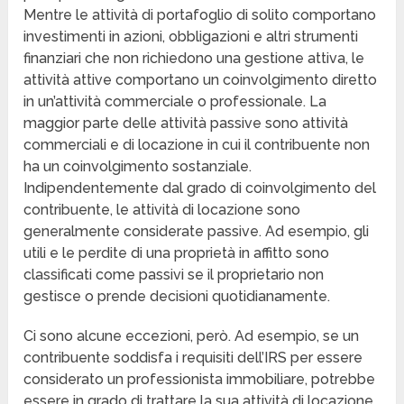
Mentre le attività di portafoglio di solito comportano
investimenti in azioni, obbligazioni e altri strumenti
finanziari che non richiedono una gestione attiva, le
attività attive comportano un coinvolgimento diretto
in un’attività commerciale o professionale. La
maggior parte delle attività passive sono attività
commerciali e di locazione in cui il contribuente non
ha un coinvolgimento sostanziale.
Indipendentemente dal grado di coinvolgimento del
contribuente, le attività di locazione sono
generalmente considerate passive. Ad esempio, gli
utili e le perdite di una proprietà in affitto sono
classificati come passivi se il proprietario non
gestisce o prende decisioni quotidianamente.
Ci sono alcune eccezioni, però. Ad esempio, se un
contribuente soddisfa i requisiti dell’IRS per essere
considerato un professionista immobiliare, potrebbe
essere in grado di trattare la sua attività di locazione