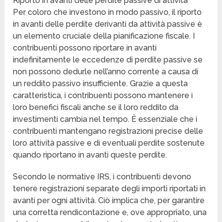
Riporto in avanti delle perdite passive di attività
Per coloro che investono in modo passivo, il riporto
in avanti delle perdite derivanti da attività passive è
un elemento cruciale della pianificazione fiscale. I
contribuenti possono riportare in avanti
indefinitamente le eccedenze di perdite passive se
non possono dedurle nell’anno corrente a causa di
un reddito passivo insufficiente. Grazie a questa
caratteristica, i contribuenti possono mantenere i
loro benefici fiscali anche se il loro reddito da
investimenti cambia nel tempo. È essenziale che i
contribuenti mantengano registrazioni precise delle
loro attività passive e di eventuali perdite sostenute
quando riportano in avanti queste perdite.
Secondo le normative IRS, i contribuenti devono
tenere registrazioni separate degli importi riportati in
avanti per ogni attività. Ciò implica che, per garantire
una corretta rendicontazione e, ove appropriato, una