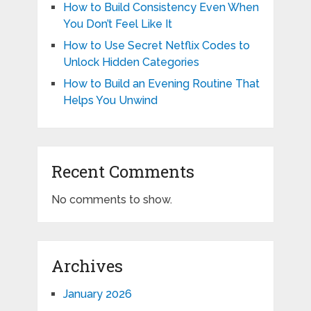
How to Build Consistency Even When
You Don’t Feel Like It
How to Use Secret Netflix Codes to
Unlock Hidden Categories
How to Build an Evening Routine That
Helps You Unwind
Recent Comments
No comments to show.
Archives
January 2026