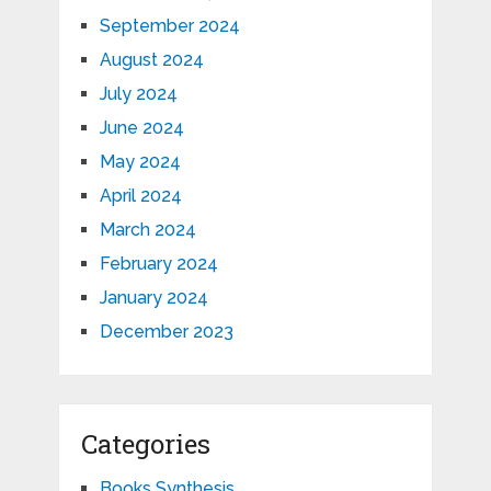
September 2024
August 2024
July 2024
June 2024
May 2024
April 2024
March 2024
February 2024
January 2024
December 2023
Categories
Books Synthesis