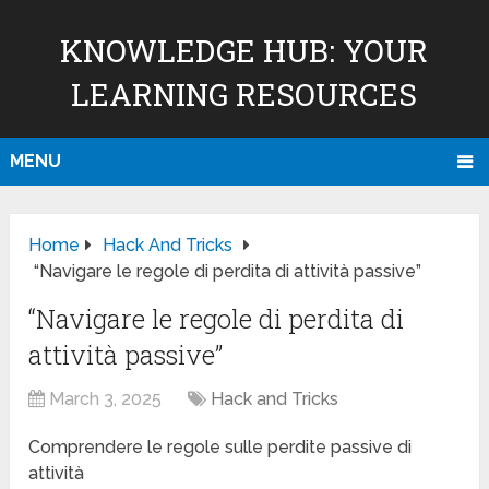
KNOWLEDGE HUB: YOUR
LEARNING RESOURCES
MENU
Home
Hack And Tricks
“Navigare le regole di perdita di attività passive”
“Navigare le regole di perdita di
attività passive”
March 3, 2025
Hack and Tricks
Comprendere le regole sulle perdite passive di
attività