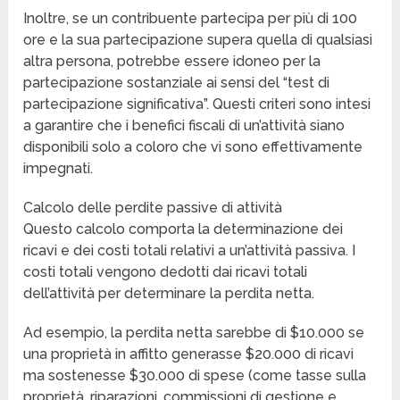
Inoltre, se un contribuente partecipa per più di 100
ore e la sua partecipazione supera quella di qualsiasi
altra persona, potrebbe essere idoneo per la
partecipazione sostanziale ai sensi del “test di
partecipazione significativa”. Questi criteri sono intesi
a garantire che i benefici fiscali di un’attività siano
disponibili solo a coloro che vi sono effettivamente
impegnati.
Calcolo delle perdite passive di attività
Questo calcolo comporta la determinazione dei
ricavi e dei costi totali relativi a un’attività passiva. I
costi totali vengono dedotti dai ricavi totali
dell’attività per determinare la perdita netta.
Ad esempio, la perdita netta sarebbe di $10.000 se
una proprietà in affitto generasse $20.000 di ricavi
ma sostenesse $30.000 di spese (come tasse sulla
proprietà, riparazioni, commissioni di gestione e