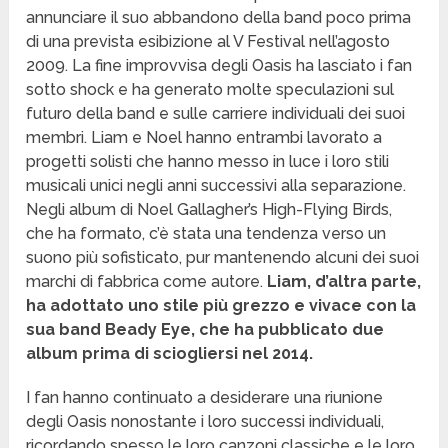
annunciare il suo abbandono della band poco prima
di una prevista esibizione al V Festival nell’agosto
2009. La fine improvvisa degli Oasis ha lasciato i fan
sotto shock e ha generato molte speculazioni sul
futuro della band e sulle carriere individuali dei suoi
membri. Liam e Noel hanno entrambi lavorato a
progetti solisti che hanno messo in luce i loro stili
musicali unici negli anni successivi alla separazione.
Negli album di Noel Gallagher’s High-Flying Birds,
che ha formato, c’è stata una tendenza verso un
suono più sofisticato, pur mantenendo alcuni dei suoi
marchi di fabbrica come autore.
Liam, d’altra parte,
ha adottato uno stile più grezzo e vivace con la
sua band Beady Eye, che ha pubblicato due
album prima di sciogliersi nel 2014.
I fan hanno continuato a desiderare una riunione
degli Oasis nonostante i loro successi individuali,
ricordando spesso le loro canzoni classiche e le loro