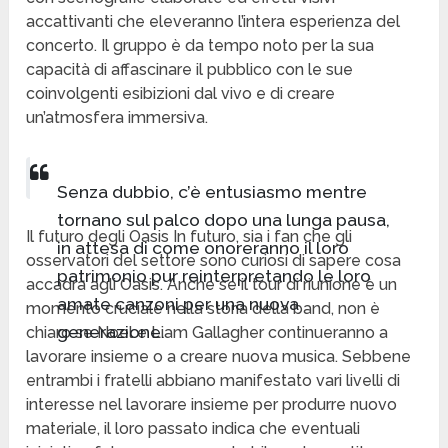
accattivanti che eleveranno l’intera esperienza del
concerto. Il gruppo è da tempo noto per la sua
capacità di affascinare il pubblico con le sue
coinvolgenti esibizioni dal vivo e di creare
un’atmosfera immersiva.
Senza dubbio, c’è entusiasmo mentre
tornano sul palco dopo una lunga pausa,
Il futuro degli Oasis In futuro, sia i fan che gli
in attesa di come onoreranno il loro
osservatori del settore sono curiosi di sapere cosa
patrimonio pur reinterpretando le loro
accadrà agli Oasis. Anche se il tour di riunione è un
amate canzoni per una nuova
momento cruciale nella storia della band, non è
generazione.
chiaro se Noel e Liam Gallagher continueranno a
lavorare insieme o a creare nuova musica. Sebbene
entrambi i fratelli abbiano manifestato vari livelli di
interesse nel lavorare insieme per produrre nuovo
materiale, il loro passato indica che eventuali