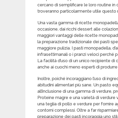
cercano di semplificare le loro routine i
troveranno particolarmente utile questo
Una vasta gamma di ricette monopadella 
occasione, dai ricchi dessert alle colazio
maggiori vantaggi delle ricette monopade
la preparazione tradizionale dei pasti sp
maggiore pulizia. I pasti monopadella, d’a
infrasettimanali o i pranzi veloci perché
La facilità d’uso di un unico recipiente d
anche ai cuochi meno esperti di produrre p
Inoltre, poiché incoraggiano l’uso di ing
abitudini alimentari più sane. Un pasto equ
all’inclusione di una gamma di verdure, pro
Proteine magre e una varietà di verdure
una teglia di pollo e verdure per fornire ag
contorni complessi. Oltre a far risparm
preparazione dei pasti incoraggia uno sti