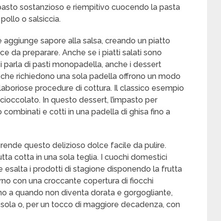
asto sostanzioso e riempitivo cuocendo la pasta
ollo o salsiccia.
e aggiunge sapore alla salsa, creando un piatto
e da preparare. Anche se i piatti salati sono
i parla di pasti monopadella, anche i dessert
rt che richiedono una sola padella offrono un modo
laboriose procedure di cottura. Il classico esempio
cioccolato. In questo dessert, l’impasto per
combinati e cotti in una padella di ghisa fino a
, rende questo delizioso dolce facile da pulire.
utta cotta in una sola teglia. I cuochi domestici
esalta i prodotti di stagione disponendo la frutta
orno con una croccante copertura di fiocchi
fino a quando non diventa dorata e gorgogliante,
sola o, per un tocco di maggiore decadenza, con