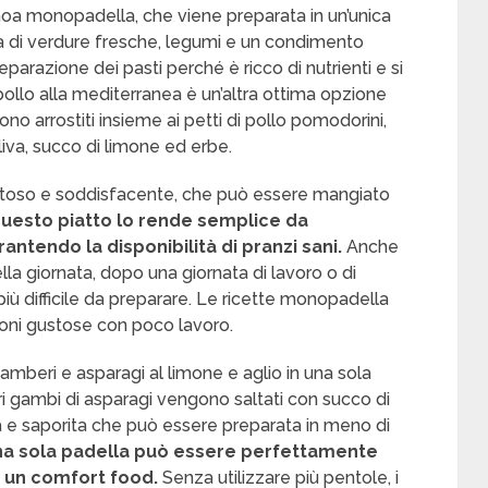
uinoa monopadella, che viene preparata in un’unica
tà di verdure fresche, legumi e un condimento
parazione dei pasti perché è ricco di nutrienti e si
 pollo alla mediterranea è un’altra ottima opzione
no arrostiti insieme ai petti di pollo pomodorini,
liva, succo di limone ed erbe.
ustoso e soddisfacente, che può essere mangiato
questo piatto lo rende semplice da
ntendo la disponibilità di pranzi sani.
Anche
lla giornata, dopo una giornata di lavoro o di
iù difficile da preparare. Le ricette monopadella
ioni gustose con poco lavoro.
mberi e asparagi al limone e aglio in una sola
ri gambi di asparagi vengono saltati con succo di
 e saporita che può essere preparata in meno di
 una sola padella può essere perfettamente
 un comfort food.
Senza utilizzare più pentole, i