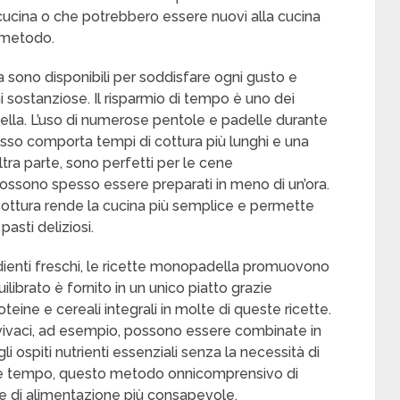
n cucina o che potrebbero essere nuovi alla cucina
 metodo.
sono disponibili per soddisfare ogni gusto e
ni sostanziose. Il risparmio di tempo è uno dei
lla. L’uso di numerose pentole e padelle durante
esso comporta tempi di cottura più lunghi e una
ltra parte, sono perfetti per le cene
 possono spesso essere preparati in meno di un’ora.
i cottura rende la cucina più semplice e permette
asti deliziosi.
redienti freschi, le ricette monopadella promuovono
ilibrato è fornito in un unico piatto grazie
teine e cereali integrali in molte di queste ricette.
 vivaci, ad esempio, possono essere combinate in
li ospiti nutrienti essenziali senza la necessità di
iare tempo, questo metodo onnicomprensivo di
le di alimentazione più consapevole.