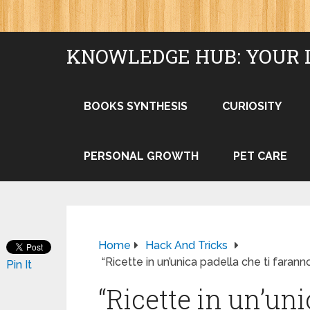
KNOWLEDGE HUB: YOUR 
BOOKS SYNTHESIS
CURIOSITY
PERSONAL GROWTH
PET CARE
Home
Hack And Tricks
“Ricette in un’unica padella che ti farann
Pin It
“Ricette in un’uni