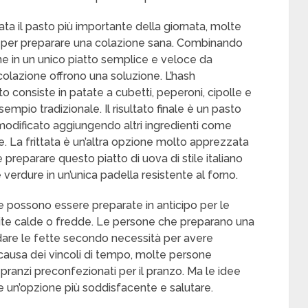
ta il pasto più importante della giornata, molte
po per preparare una colazione sana. Combinando
one in un unico piatto semplice e veloce da
colazione offrono una soluzione. L’hash
o consiste in patate a cubetti, peperoni, cipolle e
empio tradizionale. Il risultato finale è un pasto
modificato aggiungendo altri ingredienti come
e. La frittata è un’altra opzione molto apprezzata
preparare questo piatto di uova di stile italiano
verdure in un’unica padella resistente al forno.
 e possono essere preparate in anticipo per le
ite calde o fredde. Le persone che preparano una
ldare le fette secondo necessità per avere
A causa dei vincoli di tempo, molte persone
pranzi preconfezionati per il pranzo. Ma le idee
e un’opzione più soddisfacente e salutare.