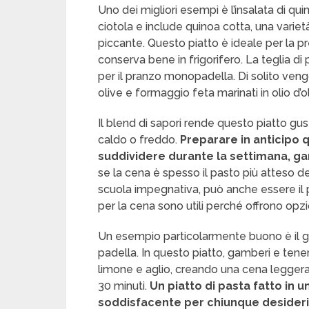
Uno dei migliori esempi è l’insalata di q
ciotola e include quinoa cotta, una varie
piccante. Questo piatto è ideale per la pre
conserva bene in frigorifero. La teglia di
per il pranzo monopadella. Di solito vengo
olive e formaggio feta marinati in olio d’o
Il blend di sapori rende questo piatto g
caldo o freddo.
Preparare in anticipo 
suddividere durante la settimana, gara
se la cena è spesso il pasto più atteso de
scuola impegnativa, può anche essere il p
per la cena sono utili perché offrono opz
Un esempio particolarmente buono è il ga
padella. In questo piatto, gamberi e tene
limone e aglio, creando una cena leggera
30 minuti.
Un piatto di pasta fatto in
soddisfacente per chiunque desideri