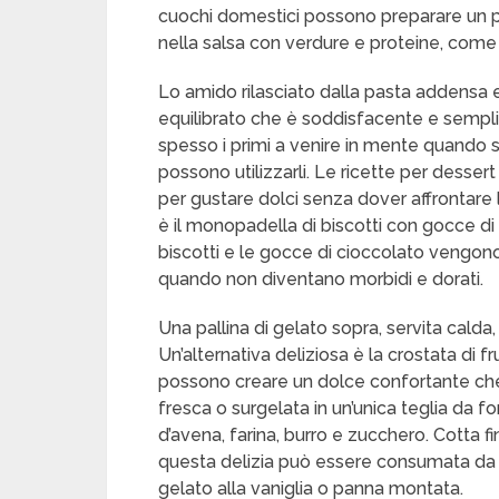
cuochi domestici possono preparare un p
nella salsa con verdure e proteine, come p
Lo amido rilasciato dalla pasta addensa 
equilibrato che è soddisfacente e semplic
spesso i primi a venire in mente quando s
possono utilizzarli. Le ricette per desse
per gustare dolci senza dover affrontare 
è il monopadella di biscotti con gocce di 
biscotti e le gocce di cioccolato vengono 
quando non diventano morbidi e dorati.
Una pallina di gelato sopra, servita calda
Un’alternativa deliziosa è la crostata di fr
possono creare un dolce confortante che 
fresca o surgelata in un’unica teglia da f
d’avena, farina, burro e zucchero. Cotta 
questa delizia può essere consumata da 
gelato alla vaniglia o panna montata.