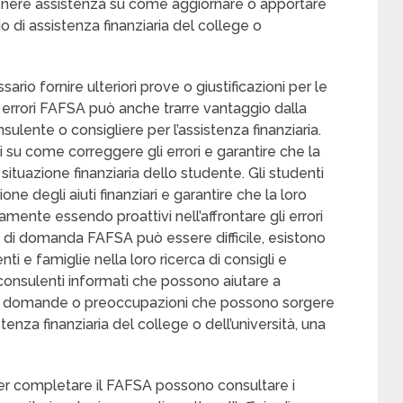
ottenere assistenza su come aggiornare o apportare
io di assistenza finanziaria del college o
o fornire ulteriori prove o giustificazioni per le
 errori FAFSA può anche trarre vantaggio dalla
sulente o consigliere per l’assistenza finanziaria.
li su come correggere gli errori e garantire che la
uazione finanziaria dello studente. Gli studenti
ione degli aiuti finanziari e garantire che la loro
amente essendo proattivi nell’affrontare gli errori
 di domanda FAFSA può essere difficile, esistono
ti e famiglie nella loro ricerca di consigli e
consulenti informati che possono aiutare a
ali domande o preoccupazioni che possono sorgere
stenza finanziaria del college o dell’università, una
per completare il FAFSA possono consultare i