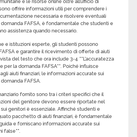
nitarie e le risorse online oltre all’ufficio di
sono offrire informazioni utili per comprendere i
documentazione necessaria e risolvere eventuali
o di domanda FAFSA, è fondamentale che studenti e
dano assistenza quando necessario.
 e istituzioni esperte, gli studenti possono
AFSA e garantire il ricevimento di offerte di aiuti
rivista del testo che ora include 3-4 **L’accuratezza
ale per la domanda FAFSA**. Poiché influisce
li aiuti finanziari, le informazioni accurate sui
 di domanda FAFSA.
nziario fornito sono tra i criteri specifici che il
zioni del genitore devono essere riportate nel
ui genitori è essenziale. Affinché studenti e
uato pacchetto di aiuti finanziari, è fondamentale
uida e forniscano informazioni accurate sui
i false**.