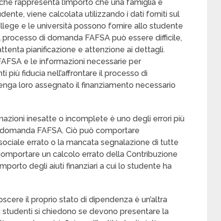
 che rappresenta l’importo che una famiglia è
udente, viene calcolata utilizzando i dati forniti sul
college e le università possono fornire allo studente
 il processo di domanda FAFSA può essere difficile,
tenta pianificazione e attenzione ai dettagli.
 FAFSA e le informazioni necessarie per
 più fiducia nell’affrontare il processo di
nga loro assegnato il finanziamento necessario
rmazioni inesatte o incomplete è uno degli errori più
i domanda FAFSA. Ciò può comportare
sociale errato o la mancata segnalazione di tutte
o comportare un calcolo errato della Contribuzione
importo degli aiuti finanziari a cui lo studente ha
cere il proprio stato di dipendenza è un’altra
 studenti si chiedono se devono presentare la