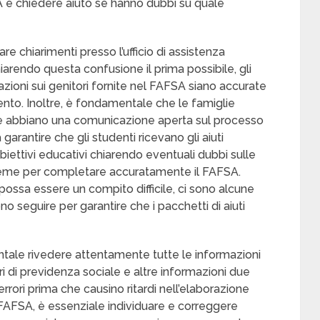
A e chiedere aiuto se hanno dubbi su quale
re chiarimenti presso l’ufficio di assistenza
Chiarendo questa confusione il prima possibile, gli
zioni sui genitori fornite nel FAFSA siano accurate
ento. Inoltre, è fondamentale che le famiglie
i e abbiano una comunicazione aperta sul processo
arantire che gli studenti ricevano gli aiuti
obiettivi educativi chiarendo eventuali dubbi sulle
nsieme per completare accuratamente il FAFSA.
ossa essere un compito difficile, ci sono alcune
o seguire per garantire che i pacchetti di aiuti
tale rivedere attentamente tutte le informazioni
umeri di previdenza sociale e altre informazioni due
errori prima che causino ritardi nell’elaborazione
FAFSA, è essenziale individuare e correggere