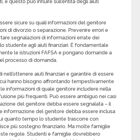
 questo può influire sull’entità degli aiuti
ssere sicure su quali informazioni del genitore
ioni di divorzio o separazione. Prevenire errori e
are segnalazioni di informazioni errate dei
dello studente agli aiuti finanziari. È fondamentale
amente le istruzioni FAFSA e pongano domande a
del processo di domanda.
i nell’ottenere aiuti finanziari e garantire di essere
di cui hanno bisogno affrontando tempestivamente
le informazioni di quale genitore includere nella
usione più frequenti. Può essere ambiguo nei casi
mazione del genitore debba essere segnalata – il
uale informazione del genitore debba essere inclusa
 cui quanto tempo lo studente trascorre con
nisce più sostegno finanziario. Ma molte famiglie
ste regole. Studenti e famiglie dovrebbero