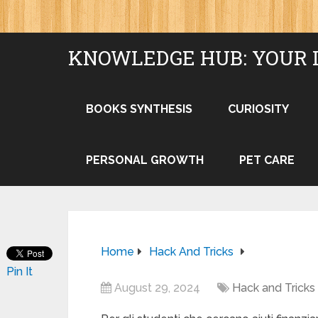
KNOWLEDGE HUB: YOUR 
BOOKS SYNTHESIS
CURIOSITY
PERSONAL GROWTH
PET CARE
Home
Hack And Tricks
Pin It
August 29, 2024
Hack and Tricks