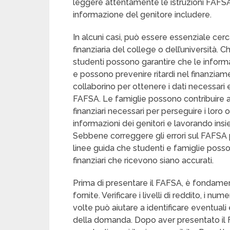
leggere attentamente le istruzioni FAFS
informazione del genitore includere.
In alcuni casi, può essere essenziale cerca
finanziaria del college o dell’università. 
studenti possono garantire che le informa
e possono prevenire ritardi nel finanziam
collaborino per ottenere i dati necessar
FAFSA. Le famiglie possono contribuire a g
finanziari necessari per perseguire i loro 
informazioni dei genitori e lavorando i
Sebbene correggere gli errori sul FAFSA p
linee guida che studenti e famiglie posson
finanziari che ricevono siano accurati.
Prima di presentare il FAFSA, è fondamen
fornite. Verificare i livelli di reddito, i n
volte può aiutare a identificare eventuali 
della domanda. Dopo aver presentato il 