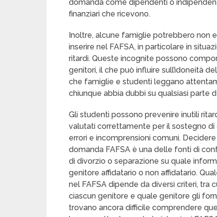
domanda come dipendenti o indipendenti, e
finanziari che ricevono.
Inoltre, alcune famiglie potrebbero non e
inserire nel FAFSA, in particolare in situaz
ritardi. Queste incognite possono comport
genitori, il che può influire sull’idoneità 
che famiglie e studenti leggano attent
chiunque abbia dubbi su qualsiasi parte 
Gli studenti possono prevenire inutili ritard
valutati correttamente per il sostegno 
errori e incomprensioni comuni. Decidere 
domanda FAFSA è una delle fonti di conf
di divorzio o separazione su quale infor
genitore affidatario o non affidatario. Q
nel FAFSA dipende da diversi criteri, tra
ciascun genitore e quale genitore gli for
trovano ancora difficile comprendere que