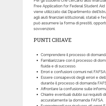
Per gli studenti che cercano aiuti finanziari
Free Application for Federal Student Ai
viene utilizzato dal Dipartimento dell’Ist
agli aiuti finanziari istituzionali, statali e
può assumere la forma di prestiti, opportu
sovvenzioni.
PUNTI CHIAVE
Comprendere il processo di domand
Familiarizzare con il processo di d
fluida e di successo.
Errori e confusioni comuni nel FAFSA
Essere consapevoli degli errori e de
durante il processo di domanda FAFSA p
Affrontare la confusione sulle informa
Chiarire eventuali dubbi sui requisiti
accuratamente la domanda FAFSA.
Suggerimenti per risolvere gli errori 