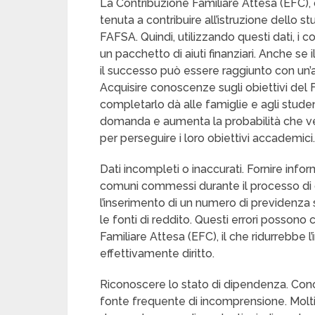
La Contribuzione Familiare Attesa (EFC),
tenuta a contribuire all’istruzione dello st
FAFSA. Quindi, utilizzando questi dati, i 
un pacchetto di aiuti finanziari. Anche se
il successo può essere raggiunto con un’at
Acquisire conoscenze sugli obiettivi del
completarlo dà alle famiglie e agli studenti
domanda e aumenta la probabilità che ve
per perseguire i loro obiettivi accademici.
Dati incompleti o inaccurati. Fornire info
comuni commessi durante il processo d
l’inserimento di un numero di previdenza 
le fonti di reddito. Questi errori posson
Familiare Attesa (EFC), il che ridurrebbe l’
effettivamente diritto.
Riconoscere lo stato di dipendenza. Conos
fonte frequente di incomprensione. Molti