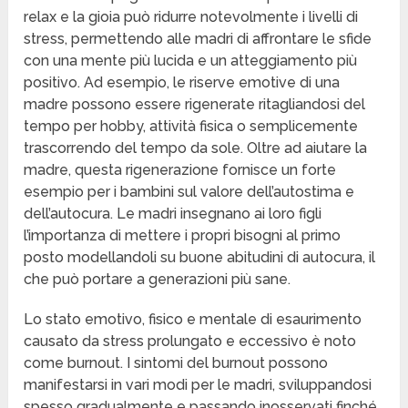
relax e la gioia può ridurre notevolmente i livelli di
stress, permettendo alle madri di affrontare le sfide
con una mente più lucida e un atteggiamento più
positivo. Ad esempio, le riserve emotive di una
madre possono essere rigenerate ritagliandosi del
tempo per hobby, attività fisica o semplicemente
trascorrendo del tempo da sole. Oltre ad aiutare la
madre, questa rigenerazione fornisce un forte
esempio per i bambini sul valore dell’autostima e
dell’autocura. Le madri insegnano ai loro figli
l’importanza di mettere i propri bisogni al primo
posto modellandoli su buone abitudini di autocura, il
che può portare a generazioni più sane.
Lo stato emotivo, fisico e mentale di esaurimento
causato da stress prolungato e eccessivo è noto
come burnout. I sintomi del burnout possono
manifestarsi in vari modi per le madri, sviluppandosi
spesso gradualmente e passando inosservati finché