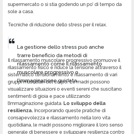
supermercato o si stia godendo un po’ di tempo da
sole a casa.
Tecniche di riduzione dello stress per il relax.
La gestione dello stress può anche
trarre beneficio da metodi di
Il rilassamento muscolare progressivo promuove il
rilassamento come il rilassamento
rilassamento fisico e riduce la tensione attraverso il
muscolare progressivo o
sistematico tensionamento e rilassamento di vari
l’immaginazione guidata.
gruppi muscolari del corpo. Le madri possono
visualizzare situazioni o eventi sereni che suscitano
sentimenti di gioia e pace utilizzando
l’immaginazione guidata.
Lo sviluppo della
resilienza.
Incorporando queste pratiche di
consapevolezza e rilassamento nella loro vita
quotidiana, le madri possono migliorare il loro senso
generale di benessere e sviluppare resilienza contro