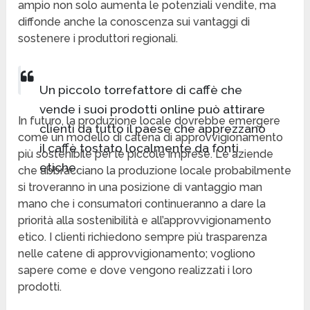
ampio non solo aumenta le potenziali vendite, ma
diffonde anche la conoscenza sui vantaggi di
sostenere i produttori regionali.
Un piccolo torrefattore di caffè che
vende i suoi prodotti online può attirare
In futuro, la produzione locale dovrebbe emergere
clienti da tutto il paese che apprezzano
come un modello di catena di approvvigionamento
il caffè tostato localmente da fonti
più sostenibile per le piccole imprese. Le aziende
etiche.
che abbracciano la produzione locale probabilmente
si troveranno in una posizione di vantaggio man
mano che i consumatori continueranno a dare la
priorità alla sostenibilità e all’approvvigionamento
etico. I clienti richiedono sempre più trasparenza
nelle catene di approvvigionamento; vogliono
sapere come e dove vengono realizzati i loro
prodotti.