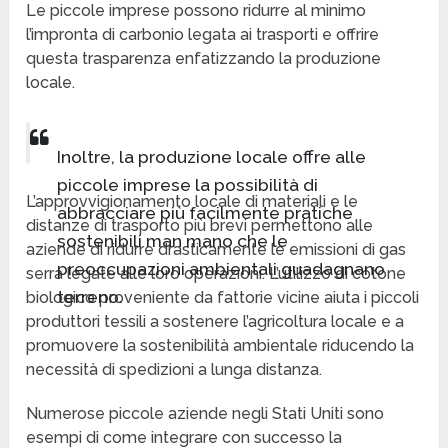
Le piccole imprese possono ridurre al minimo
l’impronta di carbonio legata ai trasporti e offrire
questa trasparenza enfatizzando la produzione
locale.
Inoltre, la produzione locale offre alle
piccole imprese la possibilità di
L’approvvigionamento locale di materiali e le
abbracciare più facilmente pratiche
distanze di trasporto più brevi permettono alle
sostenibili man mano che le
aziende di ridurre drasticamente le emissioni di gas
preoccupazioni ambientali guadagnano
serra legate alle loro operazioni. L’utilizzo di cotone
terreno.
biologico proveniente da fattorie vicine aiuta i piccoli
produttori tessili a sostenere l’agricoltura locale e a
promuovere la sostenibilità ambientale riducendo la
necessità di spedizioni a lunga distanza.
Numerose piccole aziende negli Stati Uniti sono
esempi di come integrare con successo la