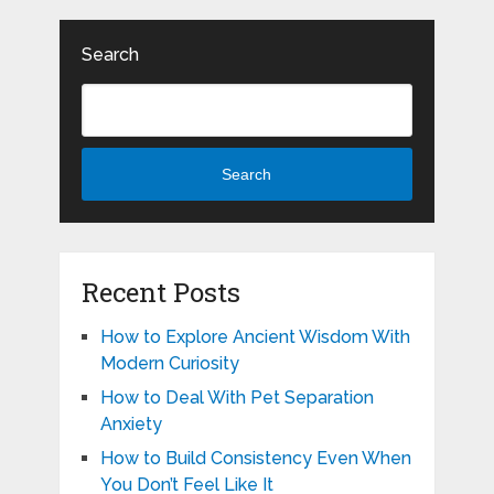
Search
Search
Recent Posts
How to Explore Ancient Wisdom With
Modern Curiosity
How to Deal With Pet Separation
Anxiety
How to Build Consistency Even When
You Don’t Feel Like It