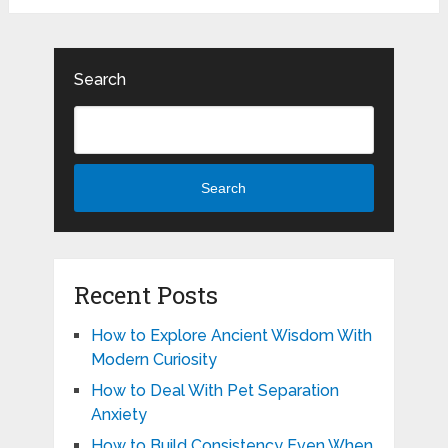
Search
Search
Recent Posts
How to Explore Ancient Wisdom With
Modern Curiosity
How to Deal With Pet Separation
Anxiety
How to Build Consistency Even When