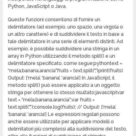
Python, JavaScript o Java.
Queste funzioni consentono di fornire un
delimitatore (ad esempio, uno spazio, una virgola o
un altro carattere) e di suddividere il testo in base a
tale delimitatore in una serie di elementi distinti. Ad
esempio, è possibile suddividere una stringa in un
array in Python utilizzando il metodo split() e un
delimitatore specificato, come segue:pythontext =
“mela,banana,arancia”fruits = text.split(“,”)print(fruits)
Output: [‘mela’, ‘banana’, ‘arancia’] In JavaScript, il
metodo split() può essere applicato a un oggetto
stringa per ottenere lo stesso risultato:javascriptvar
text = “mela,banana,arancia”;var fruits =
text.split(“,”);console.log(fruits); // Output: [‘mela’,
‘banana’, ‘arancia’] Le espressioni regolari possono
anche essere utilizzate per applicare modelli o
delimitatori più complessi alla suddivisione del testo,