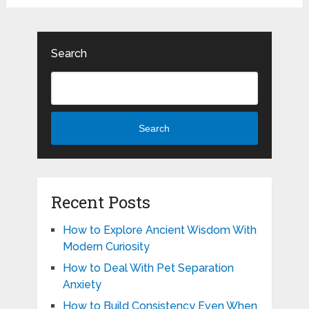
Search
Search
Recent Posts
How to Explore Ancient Wisdom With
Modern Curiosity
How to Deal With Pet Separation
Anxiety
How to Build Consistency Even When