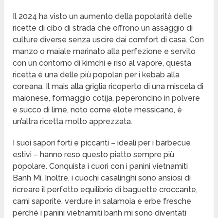
Il 2024 ha visto un aumento della popolarità delle
ricette di cibo di strada che offrono un assaggio di
culture diverse senza uscire dai comfort di casa. Con
manzo o maiale marinato alla perfezione e servito
con un contorno di kimchi e riso al vapore, questa
ricetta è una delle più popolari per i kebab alla
coreana. Il mais alla griglia ricoperto di una miscela di
maionese, formaggio cotija, peperoncino in polvere
e succo di lime, noto come elote messicano, è
un’altra ricetta molto apprezzata.
I suoi sapori forti e piccanti – ideali per i barbecue
estivi – hanno reso questo piatto sempre più
popolare. Conquista i cuori con i panini vietnamiti
Banh Mi. Inoltre, i cuochi casalinghi sono ansiosi di
ricreare il perfetto equilibrio di baguette croccante,
carni saporite, verdure in salamoia e erbe fresche
perché i panini vietnamiti banh mi sono diventati