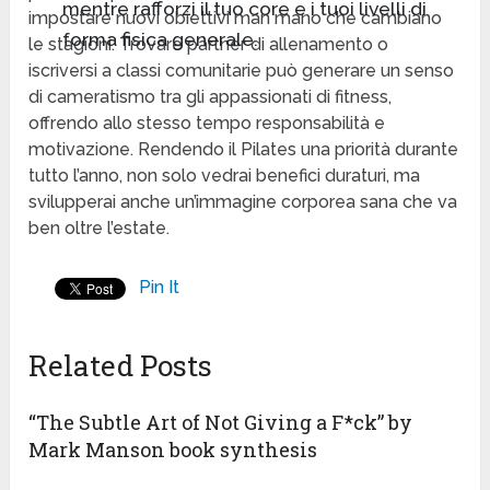
mentre rafforzi il tuo core e i tuoi livelli di
impostare nuovi obiettivi man mano che cambiano
forma fisica generale.
le stagioni. Trovare partner di allenamento o
iscriversi a classi comunitarie può generare un senso
di cameratismo tra gli appassionati di fitness,
offrendo allo stesso tempo responsabilità e
motivazione. Rendendo il Pilates una priorità durante
tutto l’anno, non solo vedrai benefici duraturi, ma
svilupperai anche un’immagine corporea sana che va
ben oltre l’estate.
Pin It
Related Posts
“The Subtle Art of Not Giving a F*ck” by
Mark Manson book synthesis