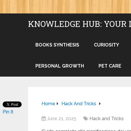
KNOWLEDGE HUB: YOUR 
BOOKS SYNTHESIS
CURIOSITY
PERSONAL GROWTH
PET CARE
Home
Hack And Tricks
Pin It
June 21, 2025
Hack and Tricks