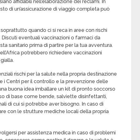
ano affidabili nell’elaborazione dei reclami. In
uisto di un’assicurazione di viaggio completa può
prattutto quando ci si reca in aree con rischi
e. Discuti eventuali vaccinazioni o farmaci da
ta sanitario prima di partire per la tua avventura.
dell’Africa potrebbero richiedere vaccinazioni
gialla.
nziali rischi per la salute nella propria destinazione
 i Centri per il controllo e la prevenzione delle
 una buona idea imballare un kit di pronto soccorso
so di base come bende, salviette disinfettanti,
nali di cui si potrebbe aver bisogno. In caso di
e con le strutture mediche locali della propria
ivolgersi per assistenza medica in caso di problemi