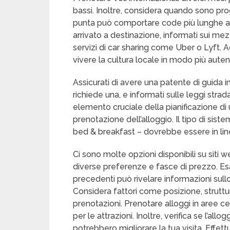
bassi. Inoltre, considera quando sono progr
punta può comportare code più lunghe al 
arrivato a destinazione, informati sui mezz
servizi di car sharing come Uber o Lyft. Ac
vivere la cultura locale in modo più aut
Assicurati di avere una patente di guida i
richiede una, e informati sulle leggi strada
elemento cruciale della pianificazione di 
prenotazione dell’alloggio. Il tipo di sist
bed & breakfast – dovrebbe essere in linea
Ci sono molte opzioni disponibili su sit
diverse preferenze e fasce di prezzo. Esam
precedenti può rivelare informazioni sullo 
Considera fattori come posizione, struttu
prenotazioni. Prenotare alloggi in aree cen
per le attrazioni. Inoltre, verifica se l’all
potrebbero migliorare la tua visita. Effet