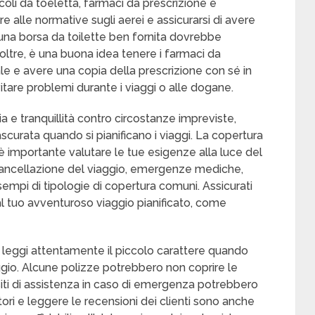
ticoli da toeletta, farmaci da prescrizione e
re alle normative sugli aerei e assicurarsi di avere
, una borsa da toilette ben fornita dovrebbe
Inoltre, è una buona idea tenere i farmaci da
ale e avere una copia della prescrizione con sé in
are problemi durante i viaggi o alle dogane.
a e tranquillità contro circostanze impreviste,
ascurata quando si pianificano i viaggi. La copertura
è importante valutare le tue esigenze alla luce del
 Cancellazione del viaggio, emergenze mediche,
esempi di tipologie di copertura comuni. Assicurati
i al tuo avventuroso viaggio pianificato, come
, leggi attentamente il piccolo carattere quando
aggio. Alcune polizze potrebbero non coprire le
siti di assistenza in caso di emergenza potrebbero
tori e leggere le recensioni dei clienti sono anche