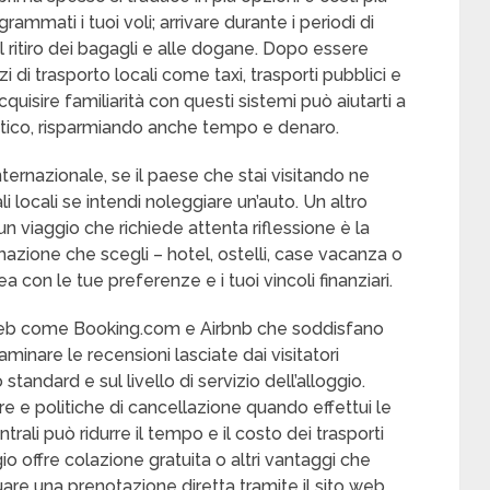
ammati i tuoi voli; arrivare durante i periodi di
ritiro dei bagagli e alle dogane. Dopo essere
i di trasporto locali come taxi, trasporti pubblici e
quisire familiarità con questi sistemi può aiutarti a
entico, risparmiando anche tempo e denaro.
nternazionale, se il paese che stai visitando ne
li locali se intendi noleggiare un’auto. Un altro
un viaggio che richiede attenta riflessione è la
emazione che scegli – hotel, ostelli, case vacanza o
 con le tue preferenze e i tuoi vincoli finanziari.
i web come Booking.com e Airbnb che soddisfano
inare le recensioni lasciate dai visitatori
standard e sul livello di servizio dell’alloggio.
re e politiche di cancellazione quando effettui le
trali può ridurre il tempo e il costo dei trasporti
oggio offre colazione gratuita o altri vantaggi che
tuare una prenotazione diretta tramite il sito web