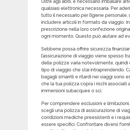
Oltre agli abiti, è necessario imballare ar
qualsiasi elettronica necessaria. Per aderi
tutto il necessario per l’igiene personale
includere articoli in formato da viaggio. 
prescrizione nella loro confezione origin
ogni momento. Questo può aiutare ad evit
Sebbene possa offrire sicurezza finanziari
l’assicurazione di viaggio viene spesso tr
delle polizze varia notevolmente, quindi 
tipo di viaggio che stai intraprendendo.
bagagli smarriti e ritardi nei viaggi sono 
che la tua polizza copra i rischi associat
immersioni subacquee o sci.
Per comprendere esclusioni e limitazioni
scegli una polizza di assicurazione di vi
condizioni mediche preesistenti e i requi
essere specifici. Confrontare diversi forni