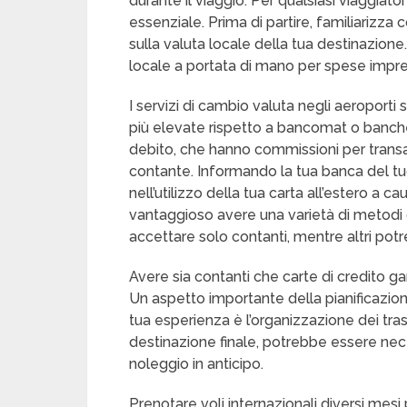
durante il viaggio. Per qualsiasi viaggiat
essenziale. Prima di partire, familiarizza 
sulla valuta locale della tua destinazione.
locale a portata di mano per spese imprevi
I servizi di cambio valuta negli aeroport
più elevate rispetto a bancomat o banche n
debito, che hanno commissioni per transaz
contante. Informando la tua banca del tuo 
nell’utilizzo della tua carta all’estero a ca
vantaggioso avere una varietà di metodi 
accettare solo contanti, mentre altri pot
Avere sia contanti che carte di credito ga
Un aspetto importante della pianificazio
tua esperienza è l’organizzazione dei tras
destinazione finale, potrebbe essere nece
noleggio in anticipo.
Prenotare voli internazionali diversi mesi 