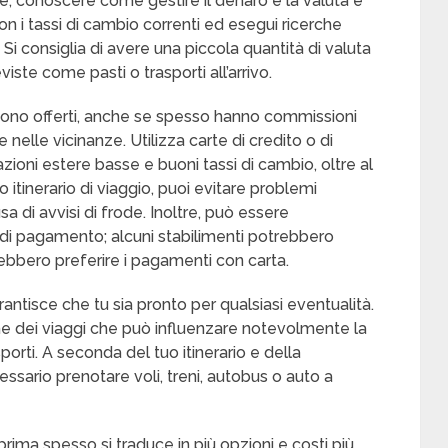
ore, conoscere come gestire il denaro e la valuta è
con i tassi di cambio correnti ed esegui ricerche
 Si consiglia di avere una piccola quantità di valuta
ste come pasti o trasporti all’arrivo.
i sono offerti, anche se spesso hanno commissioni
elle vicinanze. Utilizza carte di credito o di
ioni estere basse e buoni tassi di cambio, oltre al
itinerario di viaggio, puoi evitare problemi
usa di avvisi di frode. Inoltre, può essere
di pagamento; alcuni stabilimenti potrebbero
rebbero preferire i pagamenti con carta.
rantisce che tu sia pronto per qualsiasi eventualità.
ne dei viaggi che può influenzare notevolmente la
porti. A seconda del tuo itinerario e della
ssario prenotare voli, treni, autobus o auto a
prima spesso si traduce in più opzioni e costi più