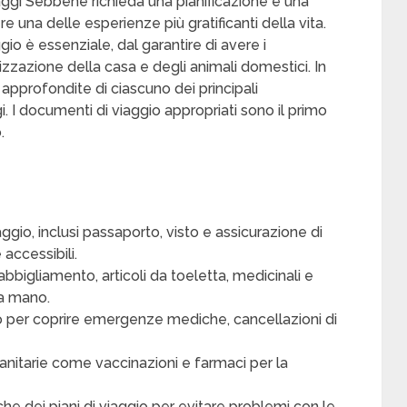
aggi Sebbene richieda una pianificazione e una
 una delle esperienze più gratificanti della vita.
io è essenziale, dal garantire di avere i
izzazione della casa e degli animali domestici. In
approfondite di ciascuno dei principali
. I documenti di viaggio appropriati sono il primo
.
aggio, inclusi passaporto, visto e assicurazione di
 accessibili.
abbigliamento, articoli da toeletta, medicinali e
 a mano.
io per coprire emergenze mediche, cancellazioni di
anitarie come vaccinazioni e farmaci per la
e dei piani di viaggio per evitare problemi con le