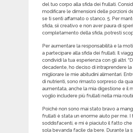
del tuo corpo alla sfida dei frullati. Con
modificare le dimensioni delle porzioni dei
se ti senti affamato o stanco. 5. Per mant
sfida, sii creativo e non aver paura di spe
completamento della sfida, potresti scop
Per aumentare la responsabilità e la moti
a partecipare alla sfida dei frullati. Il vi
condividi la tua esperienza con gli altri.
decadente, ho deciso di intraprendere la 
migliorare le mie abitudini alimentari. Entro
di nutrienti, sono rimasto sorpreso da qua
aumentata, anche la mia digestione e il m
voglio includere più frullati nella mia rout
Poiché non sono mai stato bravo a mangia
frullati è stata un enorme aiuto per me. I
soddisfacenti, e mi è piaciuto il fatto che
sola bevanda facile da bere. Durante la s