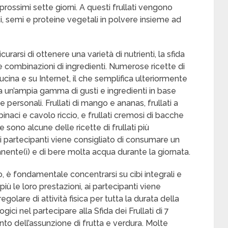
 prossimi sette giorni. A questi frullati vengono
oci, semi e proteine vegetali in polvere insieme ad
rarsi di ottenere una varietà di nutrienti, la sfida
e combinazioni di ingredienti. Numerose ricette di
cucina e su Internet, il che semplifica ulteriormente
a un’ampia gamma di gusti e ingredienti in base
 personali. Frullati di mango e ananas, frullati a
inaci e cavolo riccio, e frullati cremosi di bacche
 sono alcune delle ricette di frullati più
ai partecipanti viene consigliato di consumare un
imanente(i) e di bere molta acqua durante la giornata.
o, è fondamentale concentrarsi su cibi integrali e
 più le loro prestazioni, ai partecipanti viene
lare di attività fisica per tutta la durata della
ogici nel partecipare alla Sfida dei Frullati di 7
nto dell’assunzione di frutta e verdura. Molte