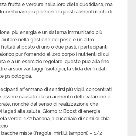
nza frutta e verdura nella loro dieta quotidiana, ma
 di combinare più porzioni di questi alimenti ricchi di
ione, più energia e un sistema immunitario più
di aiutare nella gestione del peso è un altro
 frullati al posto di uno o due pasti, i partecipanti
orico pur fornendo al loro corpo i nutrienti di cui
ta e a un esercizio regolare, questo può alla fine
 ai suoi vantaggi fisiologici, la sfida dei frullati
te psicologica.
ipanti affermano di sentirsi più vigili, concentrati
e essere causato da un aumento delle vitamine e
brale, nonché dal senso di realizzazione che
legati alla salute. Giorno 1: Boost di energia
mela verde, 1/2 banana, 1 cucchiaio di semi di chia,
ccio
 bacche miste (fragole, mirtilli, lamponi) – 1/2