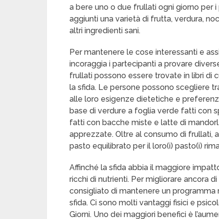
a bere uno o due frullati ogni giorno per i
aggiunti una varietà di frutta, verdura, n
altri ingredienti sani.
Per mantenere le cose interessanti e assicu
incoraggia i partecipanti a provare divers
frullati possono essere trovate in libri di 
la sfida. Le persone possono scegliere tr
alle loro esigenze dietetiche e preferenze
base di verdure a foglia verde fatti con sp
fatti con bacche miste e latte di mandorle
apprezzate. Oltre al consumo di frullati, 
pasto equilibrato per il loro(i) pasto(i) r
Affinché la sfida abbia il maggiore impatt
ricchi di nutrienti. Per migliorare ancora di
consigliato di mantenere un programma rego
sfida. Ci sono molti vantaggi fisici e psicol
Giorni. Uno dei maggiori benefici è l’aume