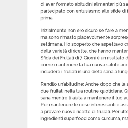
di aver formato abitudini alimentari più 
partecipato con entusiasmo alle sfide di f
prima.
Inizialmente non ero sicuro se fare a men
ma sono rimasto piacevolmente sorpreso d
settimana. Ho scoperto che aspettavo con
della varietà di ricette, che hanno mante
Sfida dei Frullati di 7 Giorni è un risultat
come mantenere la tua nuova salute acqui
includere i frullati in una dieta sana a lun
Rendilo un’abitudine: Anche dopo che la s
due frullati nella tua routine quotidiana
sana mentre ti aiuta a mantenere il tuo 
Per mantenere le cose interessanti e assic
a provare nuove ricette di frullati. Per ult
ingredienti superfood come curcuma, matc