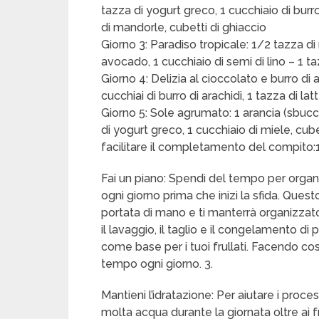
tazza di yogurt greco, 1 cucchiaio di burro
di mandorle, cubetti di ghiaccio
Giorno 3: Paradiso tropicale: 1/2 tazza d
avocado, 1 cucchiaio di semi di lino – 1 t
Giorno 4: Delizia al cioccolato e burro di 
cucchiai di burro di arachidi, 1 tazza di la
Giorno 5: Sole agrumato: 1 arancia (sbucc
di yogurt greco, 1 cucchiaio di miele, cube
facilitare il completamento del compito:1
Fai un piano: Spendi del tempo per organizz
ogni giorno prima che inizi la sfida. Questo
portata di mano e ti manterrà organizzato.
il lavaggio, il taglio e il congelamento di p
come base per i tuoi frullati. Facendo così,
tempo ogni giorno. 3.
Mantieni l’idratazione: Per aiutare i proces
molta acqua durante la giornata oltre ai fr