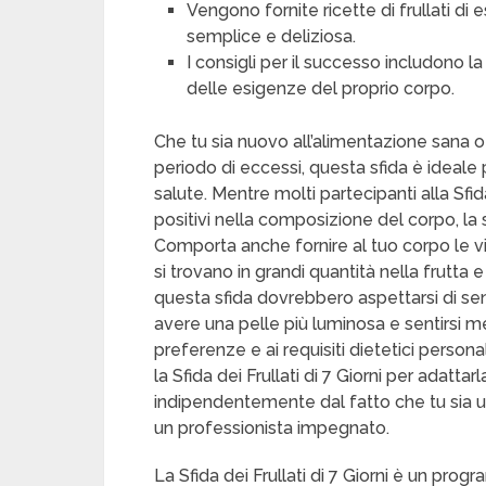
Vengono fornite ricette di frullati di
semplice e deliziosa.
I consigli per il successo includono la 
delle esigenze del proprio corpo.
Che tu sia nuovo all’alimentazione sana o
periodo di eccessi, questa sfida è ideale 
salute. Mentre molti partecipanti alla Sfi
positivi nella composizione del corpo, la 
Comporta anche fornire al tuo corpo le vit
si trovano in grandi quantità nella frutta
questa sfida dovrebbero aspettarsi di sen
avere una pelle più luminosa e sentirsi m
preferenze e ai requisiti dietetici persona
la Sfida dei Frullati di 7 Giorni per adattarla
indipendentemente dal fatto che tu sia un
un professionista impegnato.
La Sfida dei Frullati di 7 Giorni è un pro