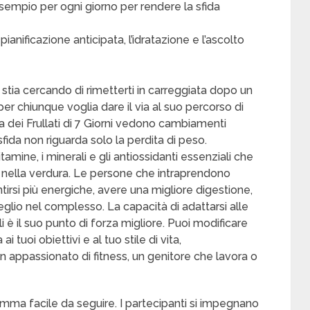
 esempio per ogni giorno per rendere la sfida
pianificazione anticipata, l’idratazione e l’ascolto
 stia cercando di rimetterti in carreggiata dopo un
per chiunque voglia dare il via al suo percorso di
da dei Frullati di 7 Giorni vedono cambiamenti
sfida non riguarda solo la perdita di peso.
amine, i minerali e gli antiossidanti essenziali che
 e nella verdura. Le persone che intraprendono
tirsi più energiche, avere una migliore digestione,
eglio nel complesso. La capacità di adattarsi alle
li è il suo punto di forza migliore. Puoi modificare
 ai tuoi obiettivi e al tuo stile di vita,
 appassionato di fitness, un genitore che lavora o
gramma facile da seguire. I partecipanti si impegnano