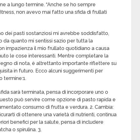
sane a lungo termine. “Anche se ho sempre
itness, non avevo mai fatto una sfida di frullati
o dei pasti sostanziosi mi avrebbe soddisfatto,
a quanto mi sentissi sazio per tutta la
 impazienza il mio frullato quotidiano a causa
nuto le cose interessanti. Mentre completare la
o degno di nota, è altrettanto importante riflettere su
sita in futuro. Ecco alcuni suggerimenti per
go termine:1.
fida sarà terminata, pensa di incorporare uno o
. Questo può servire come opzione di pasto rapida e
aumentato consumo di frutta e verdura. 2. Cambia:
urarti di ottenere una varietà di nutrienti, continua
eriori benefici per la salute, pensa di includere
ha o spirulina. 3.