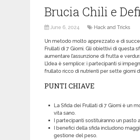
Brucia Chili e Def
June 6, 2024
Hack and Tricks
Un metodo molto apprezzato e di successo 
Frullati di 7 Giorni. Gli obiettivi di questa
aumentare l’assunzione di frutta e verdura 
L’idea è semplice: i partecipanti si impeg
frullato ricco di nutrienti per sette giorni di 
PUNTI CHIAVE
La Sfida dei Frullati di 7 Giorni è un m
vita sano.
I partecipanti sostituiranno un pasto a
I benefici della sfida includono magg
gestione del peso.