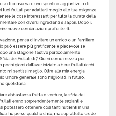
sidera di consumare uno spuntino aggiuntivo o di
 tuoi frullati per adattarli meglio alle tue esigenze
enere le cose interessanti per tutta la durata della
rimentare con diversi ingredienti e sapori. Dopo il
rire nuove combinazioni preferite. 6.
vazione, pensa di invitare un amico o un familiare
aggio può essere più gratificante e piacevole se
 “Dopo una stagione festiva particolarmente
Sfida dei Frullati di 7 Giorni come mezzo per
 pochi giorni dall’aver iniziato a bere frullati ricchi
nto mi sentissi meglio. Oltre alla mia energia
io umore generale sono migliorati. In futuro,
ine quotidiana.
re abbastanza frutta e verdura, la sfida dei
 frullati erano sorprendentemente sazianti e
 si potessero ottenere così tanti nutrienti in una
fida, ho perso qualche chilo, ma soprattutto credo