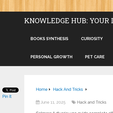
KNOWLEDGE HUB: YOUR 
BOOKS SYNTHESIS
CURIOSITY
PERSONAL GROWTH
PET CARE
Home
Hack And Tricks
Pin It
June 11, 2025
Hack and Tricks