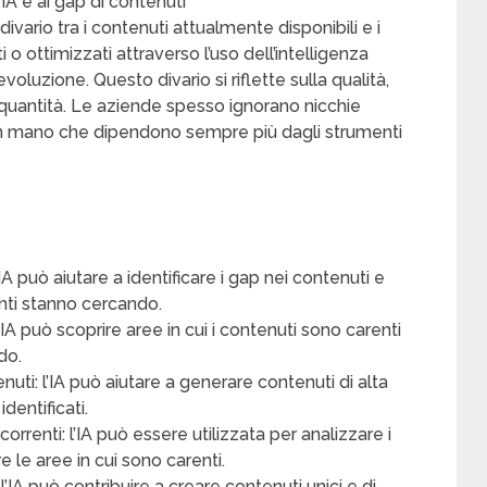
’IA e ai gap di contenuti
 divario tra i contenuti attualmente disponibili e i
 ottimizzati attraverso l’uso dell’intelligenza
evoluzione. Questo divario si riflette sulla qualità,
a quantità. Le aziende spesso ignorano nicchie
an mano che dipendono sempre più dagli strumenti
IA può aiutare a identificare i gap nei contenuti e
enti stanno cercando.
’IA può scoprire aree in cui i contenuti sono carenti
do.
enuti: l’IA può aiutare a generare contenuti di alta
dentificati.
rrenti: l’IA può essere utilizzata per analizzare i
e le aree in cui sono carenti.
l’IA può contribuire a creare contenuti unici e di