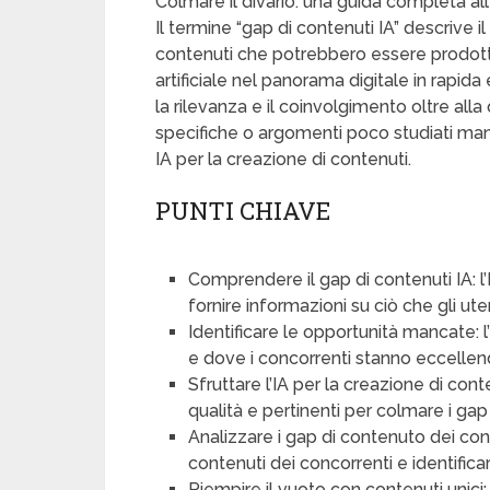
Colmare il divario: una guida completa all
Il termine “gap di contenuti IA” descrive il
contenuti che potrebbero essere prodotti o
artificiale nel panorama digitale in rapida 
la rilevanza e il coinvolgimento oltre all
specifiche o argomenti poco studiati m
IA per la creazione di contenuti.
PUNTI CHIAVE
Comprendere il gap di contenuti IA: l’
fornire informazioni su ciò che gli ut
Identificare le opportunità mancate: l
e dove i concorrenti stanno eccellen
Sfruttare l’IA per la creazione di cont
qualità e pertinenti per colmare i gap i
Analizzare i gap di contenuto dei conco
contenuti dei concorrenti e identificar
Riempire il vuoto con contenuti unici: 