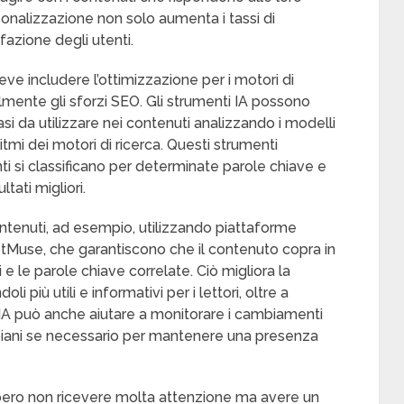
rsonalizzazione non solo aumenta i tassi di
azione degli utenti.
eve includere l’ottimizzazione per i motori di
olmente gli sforzi SEO. Gli strumenti IA possono
asi da utilizzare nei contenuti analizzando i modelli
tmi dei motori di ricerca. Questi strumenti
i si classificano per determinate parole chiave e
tati migliori.
ntenuti, ad esempio, utilizzando piattaforme
tMuse, che garantiscono che il contenuto copra in
e le parole chiave correlate. Ciò migliora la
 più utili e informativi per i lettori, oltre a
. L’IA può anche aiutare a monitorare i cambiamenti
 i piani se necessario per mantenere una presenza
bero non ricevere molta attenzione ma avere un