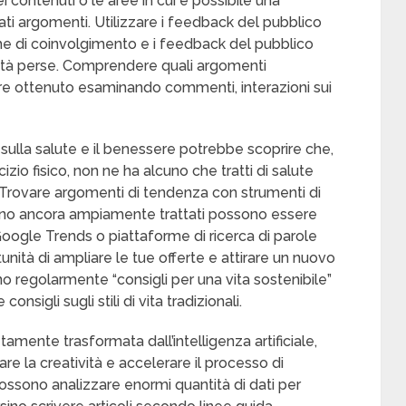
 contenuti o le aree in cui è possibile una
ti argomenti. Utilizzare i feedback del pubblico
he di coinvolgimento e i feedback del pubblico
nità perse. Comprendere quali argomenti
re ottenuto esaminando commenti, interazioni sui
sulla salute e il benessere potrebbe scoprire che,
izio fisico, non ne ha alcuno che tratti di salute
. Trovare argomenti di tendenza con strumenti di
ono ancora ampiamente trattati possono essere
 Google Trends o piattaforme di ricerca di parole
nità di ampliare le tue offerte e attirare un nuovo
o regolarmente “consigli per una vita sostenibile”
nsigli sugli stili di vita tradizionali.
amente trasformata dall’intelligenza artificiale,
are la creatività e accelerare il processo di
possono analizzare enormi quantità di dati per