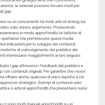
Conoscendo gli argomenti che i concorrenti
carenze, le aziende possono trovare modi per
ali gap.
ersi se un concorrente ha molti articoli di blog sul
 video sullo stesso argomento. Producendo
e esaminano in modo approfondito le tattiche di
re spettatori che preferiscono questi media
teriori indicazioni per lo sviluppo dei contenuti
metriche di coinvolgimento del pubblico dei
enti interessano maggiormente ai loro seguaci.
duato i gap attraverso i feedback del pubblico e
ap con contenuti originali. Per garantire che i nuovi
 ma offrano anche qualcosa di unico rispetto a ciò
’approccio strategico. Esempi di contenuti unici
rattive o articoli approfonditi che presentano nuovi
n ci sono molti manuali approfonditi su un