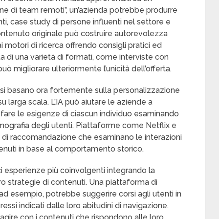
e di team remoti”, un’azienda potrebbe produrre
i, case study di persone influenti nel settore e
ontenuto originale può costruire autorevolezza
ai motori di ricerca offrendo consigli pratici ed
a di una varietà di formati, come interviste con
uò migliorare ulteriormente l’unicità dell’offerta.
ci si basano ora fortemente sulla personalizzazione
su larga scala. L’IA può aiutare le aziende a
isfare le esigenze di ciascun individuo esaminando
ografia degli utenti. Piattaforme come Netflix e
i di raccomandazione che esaminano le interazioni
tenuti in base al comportamento storico.
ci esperienze più coinvolgenti integrando la
ro strategie di contenuti. Una piattaforma di
ad esempio, potrebbe suggerire corsi agli utenti in
ressi indicati dalle loro abitudini di navigazione.
ragire con i contenuti che rispondono alle loro