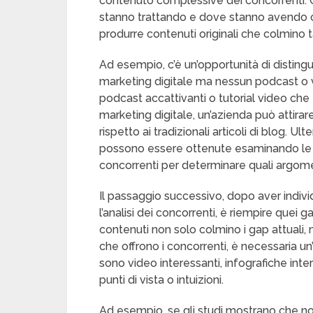
contenuto complessive dei concorrenti. 
stanno trattando e dove stanno avendo 
produrre contenuti originali che colmino t
Ad esempio, c’è un’opportunità di distingu
marketing digitale ma nessun podcast o
podcast accattivanti o tutorial video ch
marketing digitale, un’azienda può attira
rispetto ai tradizionali articoli di blog. Ul
possono essere ottenute esaminando le 
concorrenti per determinare quali argom
Il passaggio successivo, dopo aver indivi
l’analisi dei concorrenti, è riempire quei g
contenuti non solo colmino i gap attuali,
che offrono i concorrenti, è necessaria un
sono video interessanti, infografiche inte
punti di vista o intuizioni.
Ad esempio, se gli studi mostrano che no