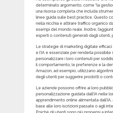
determinato argomento, come “la gestion
una risorsa completa che includa strument
linee guida sulle best practice. Questo c
nella nicchia e attirare traffico organico d
esempi del mondo reale. Inoltre, l’aggiunt
esperti o contenuti generati dagli utenti, p
Le strategie di marketing digitale effica
e l’IA è essenziale per renderla possibile 
personalizzare i loro contenuti per sodd
il comportamento, le preferenze e la dem
Amazon, ad esempio, utilizzano algoritm
degli utenti per suggerire prodotti o con
Le aziende possono offrire ai loro pubbli
personalizzazione guidata dall’IA nelle lo
apprendimento online alimentata dall’IA, 
base alle loro iscrizioni passate o agli inte
Poiché gli utenti sono più propensi a inte