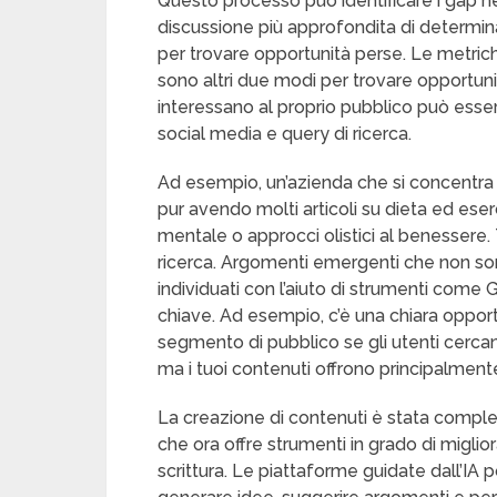
Questo processo può identificare i gap nei
discussione più approfondita di determina
per trovare opportunità perse. Le metric
sono altri due modi per trovare opportu
interessano al proprio pubblico può esse
social media e query di ricerca.
Ad esempio, un’azienda che si concentra 
pur avendo molti articoli su dieta ed eserc
mentale o approcci olistici al benessere
ricerca. Argomenti emergenti che non s
individuati con l’aiuto di strumenti come
chiave. Ad esempio, c’è una chiara opportu
segmento di pubblico se gli utenti cercan
ma i tuoi contenuti offrono principalmente co
La creazione di contenuti è stata complet
che ora offre strumenti in grado di miglior
scrittura. Le piattaforme guidate dall’IA 