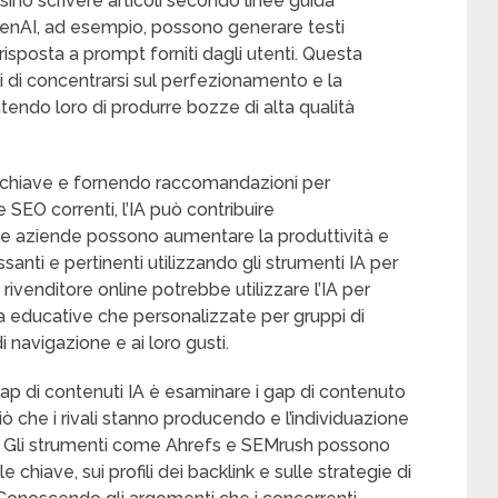
ino scrivere articoli secondo linee guida
enAI, ad esempio, possono generare testi
isposta a prompt forniti dagli utenti. Questa
uti di concentrarsi sul perfezionamento e la
endo loro di produrre bozze di alta qualità
ole chiave e fornendo raccomandazioni per
e SEO correnti, l’IA può contribuire
a. Le aziende possono aumentare la produttività e
ssanti e pertinenti utilizzando gli strumenti IA per
rivenditore online potrebbe utilizzare l’IA per
sia educative che personalizzate per gruppi di
di navigazione e ai loro gusti.
ap di contenuti IA è esaminare i gap di contenuto
ciò che i rivali stanno producendo e l’individuazione
e. Gli strumenti come Ahrefs e SEMrush possono
e chiave, sui profili dei backlink e sulle strategie di