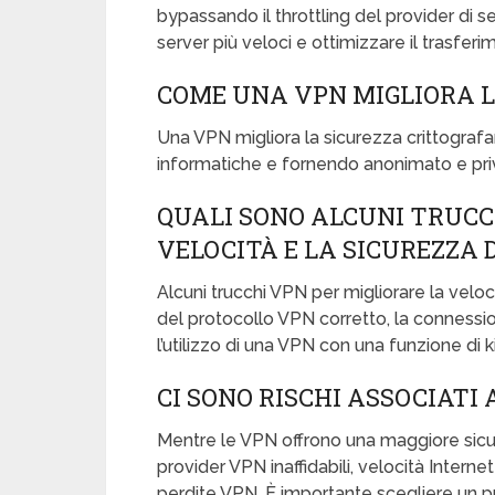
bypassando il throttling del provider di se
server più veloci e ottimizzare il trasferi
COME UNA VPN MIGLIORA L
Una VPN migliora la sicurezza crittograf
informatiche e fornendo anonimato e priv
QUALI SONO ALCUNI TRUCC
VELOCITÀ E LA SICUREZZA 
Alcuni trucchi VPN per migliorare la veloci
del protocollo VPN corretto, la connession
l’utilizzo di una VPN con una funzione di ki
CI SONO RISCHI ASSOCIATI 
Mentre le VPN offrono una maggiore sicur
provider VPN inaffidabili, velocità Internet 
perdite VPN. È importante scegliere un pr