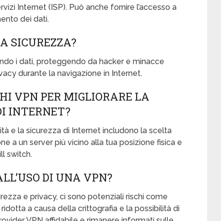
rvizi Internet (ISP). Può anche fornire l’accesso a
mento dei dati.
A SICUREZZA?
ando i dati, proteggendo da hacker e minacce
acy durante la navigazione in Internet.
HI VPN PER MIGLIORARE LA
DI INTERNET?
tà e la sicurezza di Internet includono la scelta
e a un server più vicino alla tua posizione fisica e
ll switch.
ALL’USO DI UNA VPN?
ezza e privacy, ci sono potenziali rischi come
ridotta a causa della crittografia e la possibilità di
ovider VPN affidabile e rimanere informati sulle