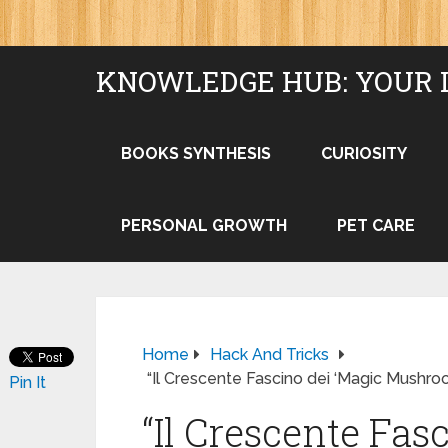
KNOWLEDGE HUB: YOUR 
BOOKS SYNTHESIS
CURIOSITY
PERSONAL GROWTH
PET CARE
Home
Hack And Tricks
“Il Crescente Fascino dei ‘Magic Mushro
Pin It
“Il Crescente Fas