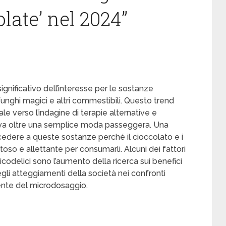
ate’ nel 2024”
ignificativo dell’interesse per le sostanze
i funghi magici e altri commestibili. Questo trend
e verso l’indagine di terapie alternative e
he va oltre una semplice moda passeggera. Una
dere a queste sostanze perché il cioccolato e i
oso e allettante per consumarli. Alcuni dei fattori
icodelici sono l’aumento della ricerca sui benefici
degli atteggiamenti della società nei confronti
cente del microdosaggio.