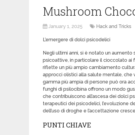
Mushroom Chocol
January 1, 2025
Hack and Tricks
L’emergere di dolci psicodelici
Negli ultimi anni, si è notato un aumento s
psicoattive, in particolare il cioccolato a
riflette un più ampio cambiamento cultural
approcci olistici alla salute mentale, c
gamma più ampia di persone può ora acce
funghi di psilocibina offrono un modo gust
che contribuiscono all’ascesa dei dolci ps
terapeutici dei psicodelici, l’evoluzione 
dell’uso di droghe e l’accettazione cres
PUNTI CHIAVE