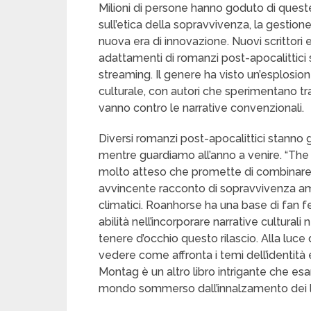
Milioni di persone hanno goduto di quest
sull’etica della sopravvivenza, la gestione
nuova era di innovazione. Nuovi scrittori e
adattamenti di romanzi post-apocalittici 
streaming. Il genere ha visto un’esplosi
culturale, con autori che sperimentano t
vanno contro le narrative convenzionali.
Diversi romanzi post-apocalittici stanno g
mentre guardiamo all’anno a venire. “The
molto atteso che promette di combinare 
avvincente racconto di sopravvivenza a
climatici. Roanhorse ha una base di fan fed
abilità nell’incorporare narrative cultura
tenere d’occhio questo rilascio. Alla luce 
vedere come affronta i temi dell’identità 
Montag è un altro libro intrigante che es
mondo sommerso dall’innalzamento dei li