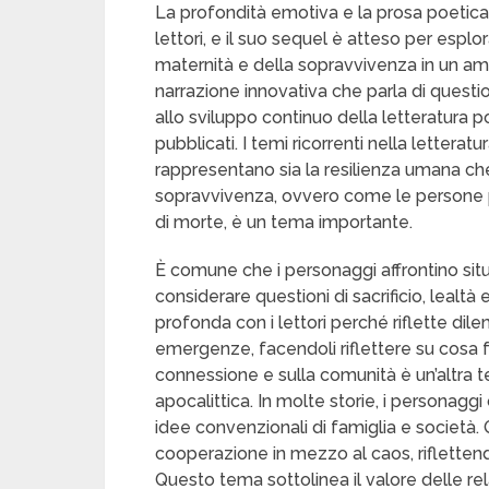
La profondità emotiva e la prosa poetica 
lettori, e il suo sequel è atteso per esplo
maternità e della sopravvivenza in un ambi
narrazione innovativa che parla di question
allo sviluppo continuo della letteratur
pubblicati. I temi ricorrenti nella lettera
rappresentano sia la resilienza umana che 
sopravvivenza, ovvero come le persone pr
di morte, è un tema importante.
È comune che i personaggi affrontino sit
considerare questioni di sacrificio, lea
profonda con i lettori perché riflette dile
emergenze, facendoli riflettere su cosa fa
connessione e sulla comunità è un’altra 
apocalittica. In molte storie, i personagg
idee convenzionali di famiglia e società.
cooperazione in mezzo al caos, rifletten
Questo tema sottolinea il valore delle rela