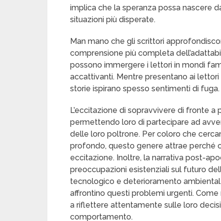
implica che la speranza possa nascere da
situazioni più disperate.
Man mano che gli scrittori approfondis
comprensione più completa dell’adattabili
possono immergere i lettori in mondi famil
accattivanti. Mentre presentano ai lettori 
storie ispirano spesso sentimenti di fuga.
L’eccitazione di sopravvivere di fronte a pr
permettendo loro di partecipare ad avve
delle loro poltrone. Per coloro che cercan
profondo, questo genere attrae perché of
eccitazione. Inoltre, la narrativa post-ap
preoccupazioni esistenziali sul futuro del
tecnologico e deterioramento ambientale, 
affrontino questi problemi urgenti. Come 
a riflettere attentamente sulle loro decis
comportamento.