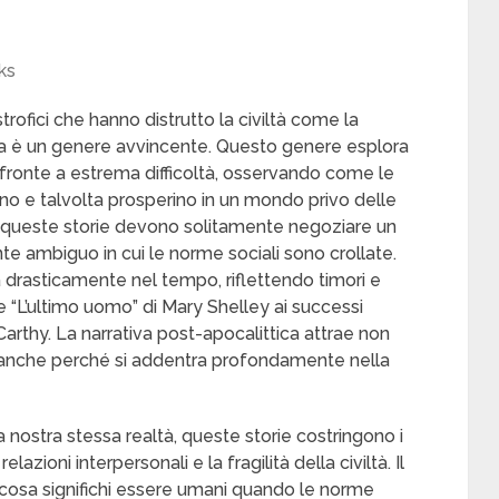
ks
rofici che hanno distrutto la civiltà come la
ca è un genere avvincente. Questo genere esplora
ronte a estrema difficoltà, osservando come le
ano e talvolta prosperino in un mondo privo delle
di queste storie devono solitamente negoziare un
e ambiguo in cui le norme sociali sono crollate.
 drasticamente nel tempo, riflettendo timori e
me “L’ultimo uomo” di Mary Shelley ai successi
thy. La narrativa post-apocalittica attrae non
 anche perché si addentra profondamente nella
ostra stessa realtà, queste storie costringono i
relazioni interpersonali e la fragilità della civiltà. Il
sa significhi essere umani quando le norme