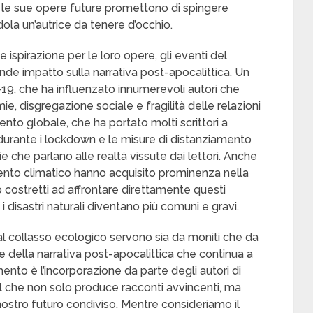
, le sue opere future promettono di spingere
ndola un’autrice da tenere d’occhio.
e ispirazione per le loro opere, gli eventi del
e impatto sulla narrativa post-apocalittica. Un
9, che ha influenzato innumerevoli autori che
e, disgregazione sociale e fragilità delle relazioni
ento globale, che ha portato molti scrittori a
i durante i lockdown e le misure di distanziamento
e che parlano alle realtà vissute dai lettori. Anche
ento climatico hanno acquisito prominenza nella
no costretti ad affrontare direttamente questi
disastri naturali diventano più comuni e gravi.
dal collasso ecologico servono sia da moniti che da
le della narrativa post-apocalittica che continua a
nto è l’incorporazione da parte degli autori di
 il che non solo produce racconti avvincenti, ma
nostro futuro condiviso. Mentre consideriamo il