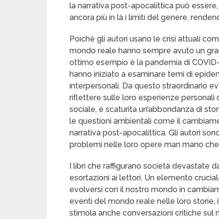
la narrativa post-apocalittica può essere
ancora più in là i limiti del genere, rende
Poiché gli autori usano le crisi attuali com
mondo reale hanno sempre avuto un grand
ottimo esempio è la pandemia di COVID-1
hanno iniziato a esaminare temi di epidemi
interpersonali. Da questo straordinario ev
riflettere sulle loro esperienze personal
sociale, è scaturita un’abbondanza di stori
le questioni ambientali come il cambiam
narrativa post-apocalittica. Gli autori so
problemi nelle loro opere man mano che i 
I libri che raffigurano società devastate 
esortazioni ai lettori. Un elemento crucia
evolversi con il nostro mondo in cambiame
eventi del mondo reale nelle loro storie,
stimola anche conversazioni critiche sul 