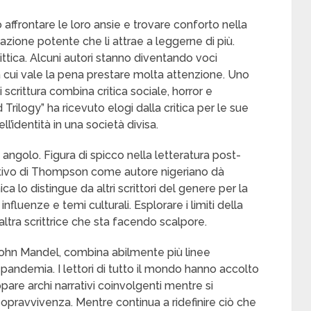
affrontare le loro ansie e trovare conforto nella
zione potente che li attrae a leggerne di più.
ittica. Alcuni autori stanno diventando voci
a cui vale la pena prestare molta attenzione. Uno
 scrittura combina critica sociale, horror e
rilogy” ha ricevuto elogi dalla critica per le sue
l’identità in una società divisa.
golo. Figura di spicco nella letteratura post-
stintivo di Thompson come autore nigeriano dà
ca lo distingue da altri scrittori del genere per la
nfluenze e temi culturali. Esplorare i limiti della
’altra scrittrice che sta facendo scalpore.
a John Mandel, combina abilmente più linee
andemia. I lettori di tutto il mondo hanno accolto
pare archi narrativi coinvolgenti mentre si
sopravvivenza. Mentre continua a ridefinire ciò che