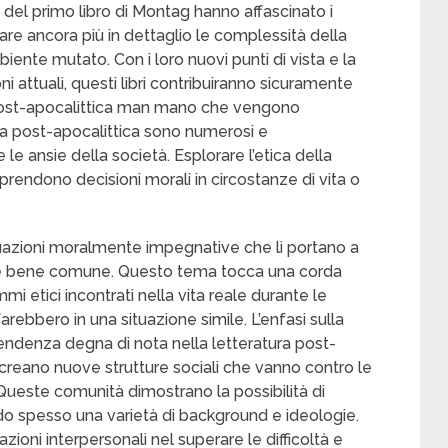
del primo libro di Montag hanno affascinato i
rare ancora più in dettaglio le complessità della
ente mutato. Con i loro nuovi punti di vista e la
i attuali, questi libri contribuiranno sicuramente
a post-apocalittica man mano che vengono
tura post-apocalittica sono numerosi e
le ansie della società. Esplorare l’etica della
endono decisioni morali in circostanze di vita o
uazioni moralmente impegnative che li portano a
ltà e bene comune. Questo tema tocca una corda
mmi etici incontrati nella vita reale durante le
rebbero in una situazione simile. L’enfasi sulla
tendenza degna di nota nella letteratura post-
i creano nuove strutture sociali che vanno contro le
 Queste comunità dimostrano la possibilità di
do spesso una varietà di background e ideologie.
zioni interpersonali nel superare le difficoltà e