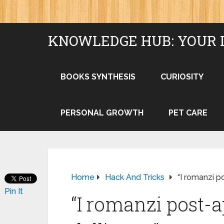
KNOWLEDGE HUB: YOUR 
BOOKS SYNTHESIS
CURIOSITY
PERSONAL GROWTH
PET CARE
Home
Hack And Tricks
“I romanzi po
Pin It
“I romanzi post-ap