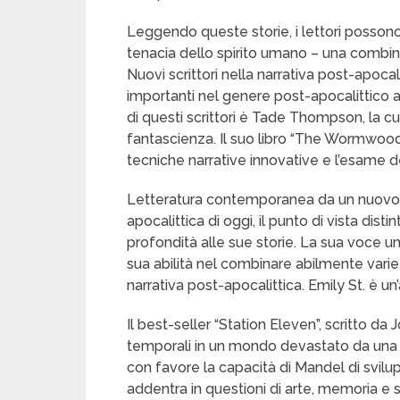
Leggendo queste storie, i lettori possono 
tenacia dello spirito umano – una combina
Nuovi scrittori nella narrativa post-apocal
importanti nel genere post-apocalittico 
di questi scrittori è Tade Thompson, la cui
fantascienza. Il suo libro “The Wormwood T
tecniche narrative innovative e l’esame del
Letteratura contemporanea da un nuovo an
apocalittica di oggi, il punto di vista di
profondità alle sue storie. La sua voce uni
sua abilità nel combinare abilmente varie i
narrativa post-apocalittica. Emily St. è un
Il best-seller “Station Eleven”, scritto d
temporali in un mondo devastato da una p
con favore la capacità di Mandel di svilup
addentra in questioni di arte, memoria e 