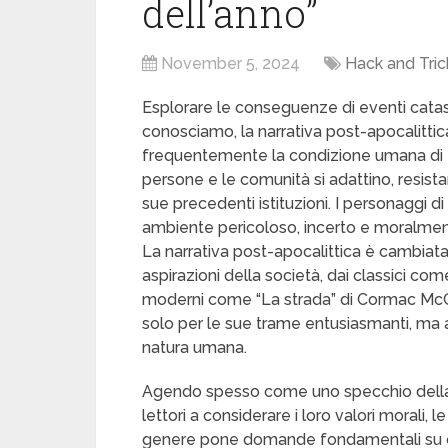
dell’anno”
November 5, 2024
Hack and Tric
Esplorare le conseguenze di eventi catast
conosciamo, la narrativa post-apocalitti
frequentemente la condizione umana di f
persone e le comunità si adattino, resist
sue precedenti istituzioni. I personaggi 
ambiente pericoloso, incerto e moralment
La narrativa post-apocalittica è cambiata
aspirazioni della società, dai classici co
moderni come “La strada” di Cormac McCar
solo per le sue trame entusiasmanti, ma
natura umana.
Agendo spesso come uno specchio della n
lettori a considerare i loro valori morali, le 
genere pone domande fondamentali su co