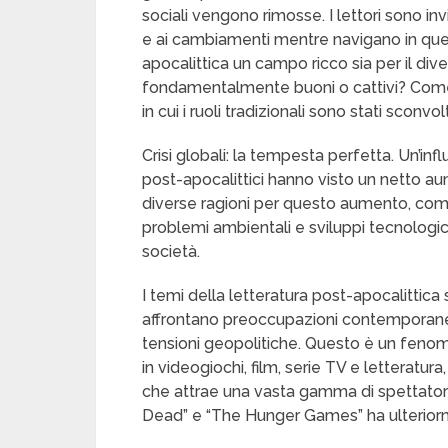
sociali vengono rimosse. I lettori sono invi
e ai cambiamenti mentre navigano in ques
apocalittica un campo ricco sia per il div
fondamentalmente buoni o cattivi? Come 
in cui i ruoli tradizionali sono stati sconvol
Crisi globali: la tempesta perfetta. Un’in
post-apocalittici hanno visto un netto aum
diverse ragioni per questo aumento, come 
problemi ambientali e sviluppi tecnologic
società.
I temi della letteratura post-apocalittica 
affrontano preoccupazioni contemporan
tensioni geopolitiche. Questo è un fenom
in videogiochi, film, serie TV e letterat
che attrae una vasta gamma di spettatori
Dead” e “The Hunger Games” ha ulteriorme