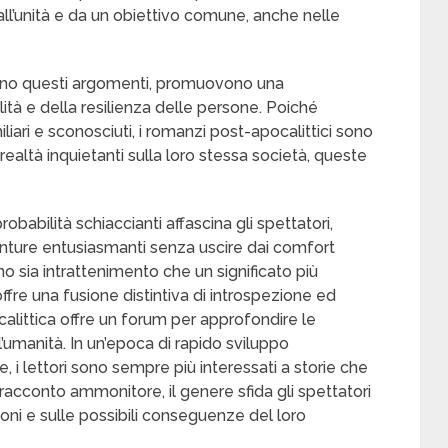
ll’unità e da un obiettivo comune, anche nelle
cono questi argomenti, promuovono una
tà e della resilienza delle persone. Poiché
iari e sconosciuti, i romanzi post-apocalittici sono
realtà inquietanti sulla loro stessa società, queste
obabilità schiaccianti affascina gli spettatori,
nture entusiasmanti senza uscire dai comfort
o sia intrattenimento che un significato più
fre una fusione distintiva di introspezione ed
ocalittica offre un forum per approfondire le
l’umanità. In un’epoca di rapido sviluppo
i lettori sono sempre più interessati a storie che
racconto ammonitore, il genere sfida gli spettatori
ioni e sulle possibili conseguenze del loro