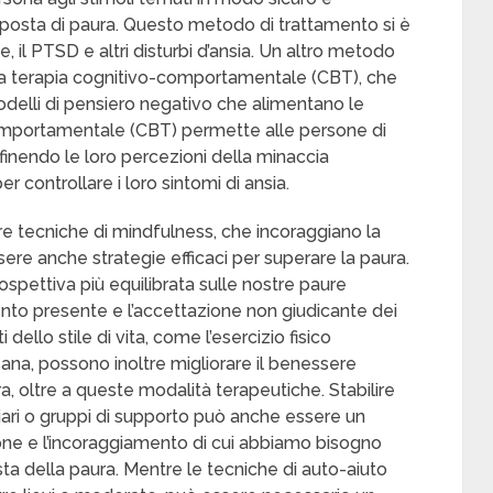
risposta di paura. Questo metodo di trattamento si è
, il PTSD e altri disturbi d’ansia. Un altro metodo
è la terapia cognitivo-comportamentale (CBT), che
delli di pensiero negativo che alimentano le
comportamentale (CBT) permette alle persone di
efinendo le loro percezioni della minaccia
 controllare i loro sintomi di ansia.
tre tecniche di mindfulness, che incoraggiano la
ere anche strategie efficaci per superare la paura.
ospettiva più equilibrata sulle nostre paure
to presente e l’accettazione non giudicante dei
dello stile di vita, come l’esercizio fisico
ana, possono inoltre migliorare il benessere
ra, oltre a queste modalità terapeutiche. Stabilire
liari o gruppi di supporto può anche essere un
ne e l’incoraggiamento di cui abbiamo bisogno
ta della paura. Mentre le tecniche di auto-aiuto