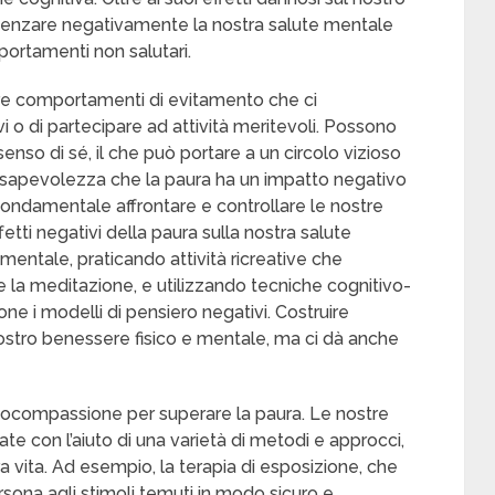
luenzare negativamente la nostra salute mentale
ortamenti non salutari.
re comportamenti di evitamento che ci
vi o di partecipare ad attività meritevoli. Possono
senso di sé, il che può portare a un circolo vizioso
onsapevolezza che la paura ha un impatto negativo
 fondamentale affrontare e controllare le nostre
ffetti negativi della paura sulla nostra salute
 mentale, praticando attività ricreative che
 e la meditazione, e utilizzando tecniche cognitivo-
e i modelli di pensiero negativi. Costruire
 nostro benessere fisico e mentale, ma ci dà anche
ocompassione per superare la paura. Le nostre
e con l’aiuto di una varietà di metodi e approcci,
tra vita. Ad esempio, la terapia di esposizione, che
sona agli stimoli temuti in modo sicuro e