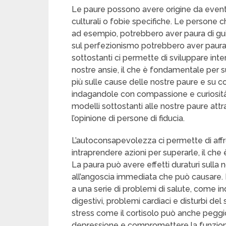
Le paure possono avere origine da eventi 
culturali o fobie specifiche. Le persone ch
ad esempio, potrebbero aver paura di guid
sul perfezionismo potrebbero aver paura di
sottostanti ci permette di sviluppare inte
nostre ansie, il che è fondamentale per 
più sulle cause delle nostre paure e su co
indagandole con compassione e curiosità
modelli sottostanti alle nostre paure attr
l’opinione di persone di fiducia.
L’autoconsapevolezza ci permette di affro
intraprendere azioni per superarle, il che
La paura può avere effetti duraturi sulla n
all’angoscia immediata che può causare. 
a una serie di problemi di salute, come i
digestivi, problemi cardiaci e disturbi de
stress come il cortisolo può anche peggio
depressione e compromettere la funzione c