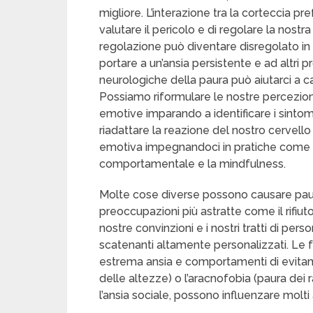
migliore. L’interazione tra la corteccia pre
valutare il pericolo e di regolare la nost
regolazione può diventare disregolato in s
portare a un’ansia persistente e ad altri
neurologiche della paura può aiutarci a c
Possiamo riformulare le nostre percezioni
emotive imparando a identificare i sintomi
riadattare la reazione del nostro cervell
emotiva impegnandoci in pratiche come la
comportamentale e la mindfulness.
Molte cose diverse possono causare paura
preoccupazioni più astratte come il rifiut
nostre convinzioni e i nostri tratti di pers
scatenanti altamente personalizzati. Le
estrema ansia e comportamenti di evitame
delle altezze) o l’aracnofobia (paura dei 
l’ansia sociale, possono influenzare molti