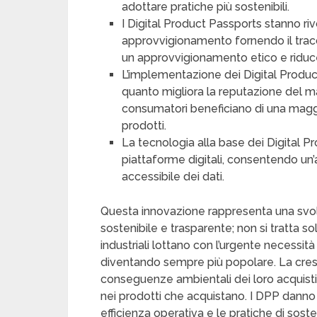
adottare pratiche più sostenibili.
I Digital Product Passports stanno ri
approvvigionamento fornendo il trac
un approvvigionamento etico e riducend
L’implementazione dei Digital Produc
quanto migliora la reputazione del ma
consumatori beneficiano di una maggi
prodotti.
La tecnologia alla base dei Digital P
piattaforme digitali, consentendo un’
accessibile dei dati.
Questa innovazione rappresenta una svo
sostenibile e trasparente; non si tratta s
industriali lottano con l’urgente necessità 
diventando sempre più popolare. La cre
conseguenze ambientali dei loro acquisti
nei prodotti che acquistano. I DPP danno 
efficienza operativa e le pratiche di sost