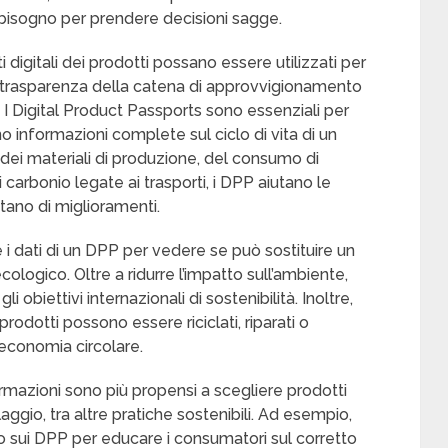
 bisogno per prendere decisioni sagge.
digitali dei prodotti possano essere utilizzati per
la trasparenza della catena di approvvigionamento
i. I Digital Product Passports sono essenziali per
o informazioni complete sul ciclo di vita di un
ei materiali di produzione, del consumo di
 carbonio legate ai trasporti, i DPP aiutano le
tano di miglioramenti.
 i dati di un DPP per vedere se può sostituire un
logico. Oltre a ridurre l’impatto sull’ambiente,
 obiettivi internazionali di sostenibilità. Inoltre,
odotti possono essere riciclati, riparati o
ll’economia circolare.
rmazioni sono più propensi a scegliere prodotti
ciclaggio, tra altre pratiche sostenibili. Ad esempio,
sui DPP per educare i consumatori sul corretto