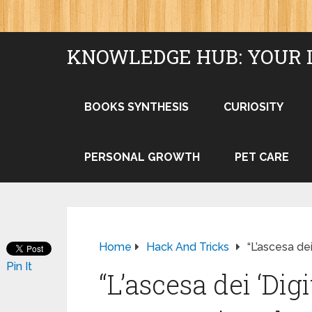
KNOWLEDGE HUB: YOUR 
BOOKS SYNTHESIS
CURIOSITY
PERSONAL GROWTH
PET CARE
Home
Hack And Tricks
“L’ascesa dei
Pin It
“L’ascesa dei ‘Dig