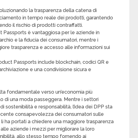
voluzionando la trasparenza della catena di
ciamento in tempo reale dei prodotti, garantendo
o il rischio di prodotti contraffatti.
t Passports è vantaggiosa per le aziende in
rchio e la fiducia dei consumatori, mentre i
ore trasparenza e accesso alle informazioni sui
roduct Passports include blockchain, codici QR e
archiviazione e una condivisione sicura e
lta fondamentale verso un’economia più
olo di una moda passeggera. Mentre i settori
di sostenibilità e responsabilità, l’idea dei DPP sta
scente consapevolezza dei consumatori sulle
 li ha portati a chiedere una maggiore trasparenza
alle aziende i mezzi per migliorare la loro
enibilità, allo stesso tempo fornendo ai