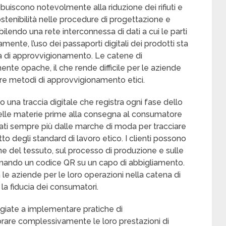
ribuiscono notevolmente alla riduzione dei rifiuti e
sostenibilità nelle procedure di progettazione e
abilendo una rete interconnessa di dati a cui le parti
nte, l’uso dei passaporti digitali dei prodotti sta
a di approvvigionamento. Le catene di
te opache, il che rende difficile per le aziende
ntire metodi di approvvigionamento etici.
una traccia digitale che registra ogni fase dello
 delle materie prime alla consegna al consumatore
zati sempre più dalle marche di moda per tracciare
petto degli standard di lavoro etico. I clienti possono
ne del tessuto, sul processo di produzione e sulle
sionando un codice QR su un capo di abbigliamento.
le aziende per le loro operazioni nella catena di
a fiducia dei consumatori.
giate a implementare pratiche di
rare complessivamente le loro prestazioni di