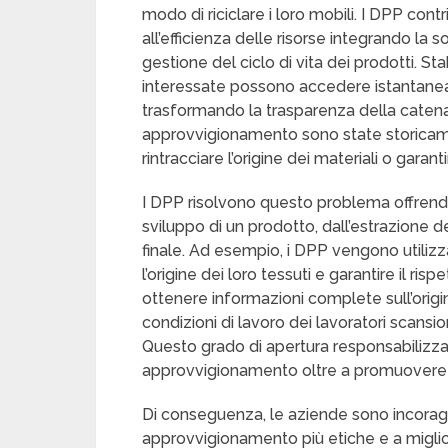
modo di riciclare i loro mobili. I DPP cont
all’efficienza delle risorse integrando la 
gestione del ciclo di vita dei prodotti. St
interessate possono accedere istantaneame
trasformando la trasparenza della caten
approvvigionamento sono state storicamen
rintracciare l’origine dei materiali o gara
I DPP risolvono questo problema offrendo 
sviluppo di un prodotto, dall’estrazione
finale. Ad esempio, i DPP vengono utiliz
l’origine dei loro tessuti e garantire il ris
ottenere informazioni complete sull’origi
condizioni di lavoro dei lavoratori scan
Questo grado di apertura responsabilizza 
approvvigionamento oltre a promuovere l
Di conseguenza, le aziende sono incorag
approvvigionamento più etiche e a miglio