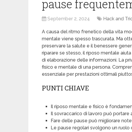
pause frequente
September 2, 2024
Hack and Tri
A causa del ritmo frenetico della vita mod
mentale viene spesso trascurata. Ma ot
preservare la salute e il benessere general
riparare se stesso, il riposo mentale aiut
di elaborazione delle informazioni. La pr
fisico e mentale di una persona. Compr
essenziale per prestazioni ottimali piut
PUNTI CHIAVE
Il riposo mentale e fisico è fondamen
Il sovraccarico di lavoro può portare a
Fare delle pause può migliorare notev
Le pause regolari svolgono un ruolo 