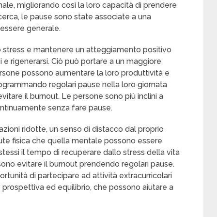
nale, migliorando così la loro capacità di prendere
ricerca, le pause sono state associate a una
essere generale.
lo stress e mantenere un atteggiamento positivo
i e rigenerarsi. Ciò può portare a un maggiore
rsone possono aumentare la loro produttività e
ogrammando regolari pause nella loro giornata
vitare il burnout. Le persone sono più inclini a
continuamente senza fare pause.
tazioni ridotte, un senso di distacco dal proprio
lute fisica che quella mentale possono essere
si il tempo di recuperare dallo stress della vita
ssono evitare il burnout prendendo regolari pause.
rtunità di partecipare ad attività extracurricolari
e prospettiva ed equilibrio, che possono aiutare a