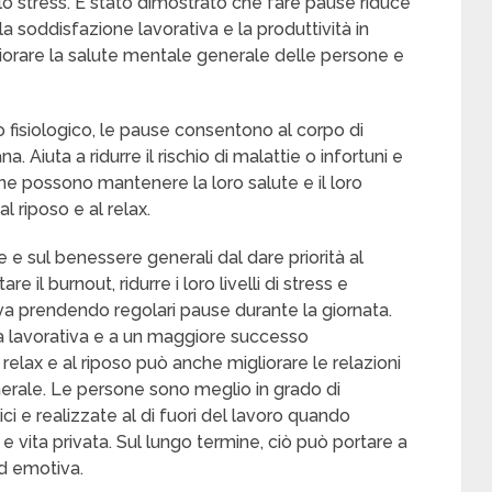
lo stress. È stato dimostrato che fare pause riduce
a soddisfazione lavorativa e la produttività in
iorare la salute mentale generale delle persone e
o fisiologico, le pause consentono al corpo di
. Aiuta a ridurre il rischio di malattie o infortuni e
one possono mantenere la loro salute e il loro
l riposo e al relax.
e e sul benessere generali dal dare priorità al
 il burnout, ridurre i loro livelli di stress e
va prendendo regolari pause durante la giornata.
à lavorativa e a un maggiore successo
 relax e al riposo può anche migliorare le relazioni
generale. Le persone sono meglio in grado di
ci e realizzate al di fuori del lavoro quando
 vita privata. Sul lungo termine, ciò può portare a
d emotiva.