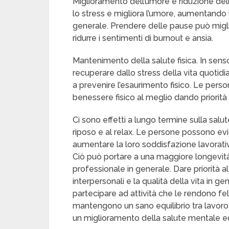
Miglioramento dell’umore e riduzione del
lo stress e migliora l’umore, aumentando l
generale. Prendere delle pause può migl
ridurre i sentimenti di burnout e ansia.
Mantenimento della salute fisica. In sens
recuperare dallo stress della vita quotidiana
a prevenire l’esaurimento fisico. Le pers
benessere fisico al meglio dando priorità a
Ci sono effetti a lungo termine sulla salut
riposo e al relax. Le persone possono evitare
aumentare la loro soddisfazione lavorati
Ciò può portare a una maggiore longevit
professionale in generale. Dare priorità al
interpersonali e la qualità della vita in 
partecipare ad attività che le rendono feli
mantengono un sano equilibrio tra lavoro e
un miglioramento della salute mentale e