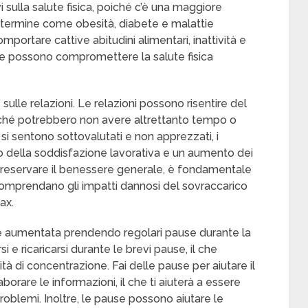
vi sulla salute fisica, poiché c’è una maggiore
o termine come obesità, diabete e malattie
mportare cattive abitudini alimentari, inattività e
i che possono compromettere la salute fisica
 sulle relazioni. Le relazioni possono risentire del
rché potrebbero non avere altrettanto tempo o
 si sentono sottovalutati e non apprezzati, i
 della soddisfazione lavorativa e un aumento dei
 e preservare il benessere generale, è fondamentale
ro comprendano gli impatti dannosi del sovraccarico
ax.
e aumentata prendendo regolari pause durante la
e ricaricarsi durante le brevi pause, il che
ità di concentrazione. Fai delle pause per aiutare il
orare le informazioni, il che ti aiuterà a essere
problemi. Inoltre, le pause possono aiutare le