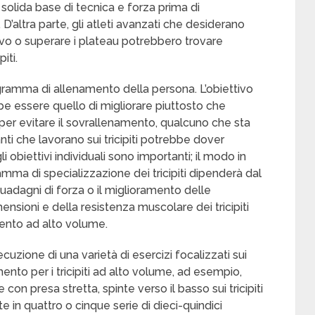
solida base di tecnica e forza prima di
 D’altra parte, gli atleti avanzati che desiderano
sivo o superare i plateau potrebbero trovare
iti.
ogramma di allenamento della persona. L’obiettivo
bbe essere quello di migliorare piuttosto che
, per evitare il sovrallenamento, qualcuno che sta
i che lavorano sui tricipiti potrebbe dover
gli obiettivi individuali sono importanti; il modo in
amma di specializzazione dei tricipiti dipenderà dal
 i guadagni di forza o il miglioramento delle
ensioni e della resistenza muscolare dei tricipiti
ento ad alto volume.
uzione di una varietà di esercizi focalizzati sui
namento per i tricipiti ad alto volume, ad esempio,
n presa stretta, spinte verso il basso sui tricipiti
te in quattro o cinque serie di dieci-quindici