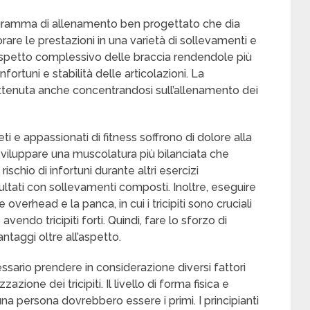
rogramma di allenamento ben progettato che dia
liorare le prestazioni in una varietà di sollevamenti e
 l’aspetto complessivo delle braccia rendendole più
ortuni e stabilità delle articolazioni. La
ttenuta anche concentrandosi sull’allenamento dei
eti e appassionati di fitness soffrono di dolore alla
viluppare una muscolatura più bilanciata che
rischio di infortuni durante altri esercizi
risultati con sollevamenti composti. Inoltre, eseguire
erhead e la panca, in cui i tricipiti sono cruciali
vendo tricipiti forti. Quindi, fare lo sforzo di
antaggi oltre all’aspetto.
essario prendere in considerazione diversi fattori
zione dei tricipiti. Il livello di forma fisica e
una persona dovrebbero essere i primi. I principianti