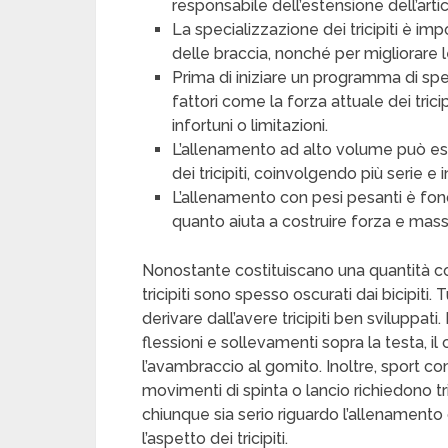
responsabile dell’estensione dell’art
La specializzazione dei tricipiti è im
delle braccia, nonché per migliorare l
Prima di iniziare un programma di spec
fattori come la forza attuale dei trici
infortuni o limitazioni.
L’allenamento ad alto volume può ess
dei tricipiti, coinvolgendo più serie e in
L’allenamento con pesi pesanti è fonda
quanto aiuta a costruire forza e massa
Nonostante costituiscano una quantità co
tricipiti sono spesso oscurati dai bicipiti.
derivare dall’avere tricipiti ben sviluppa
flessioni e sollevamenti sopra la testa, 
l’avambraccio al gomito. Inoltre, sport c
movimenti di spinta o lancio richiedono tric
chiunque sia serio riguardo l’allenamento
l’aspetto dei tricipiti.