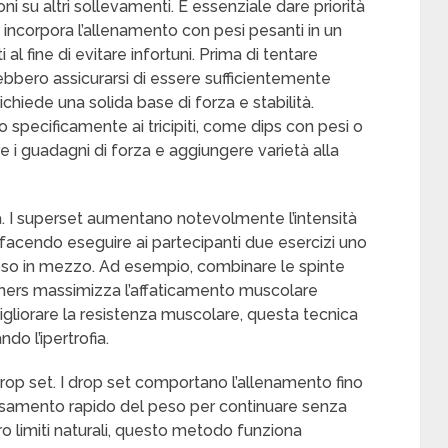
i su altri sollevamenti. È essenziale dare priorità
 incorpora l’allenamento con pesi pesanti in un
al fine di evitare infortuni. Prima di tentare
bbero assicurarsi di essere sufficientemente
ichiede una solida base di forza e stabilità.
o specificamente ai tricipiti, come dips con pesi o
 i guadagni di forza e aggiungere varietà alla
. I superset aumentano notevolmente l’intensità
 facendo eseguire ai partecipanti due esercizi uno
iposo in mezzo. Ad esempio, combinare le spinte
crushers massimizza l’affaticamento muscolare
igliorare la resistenza muscolare, questa tecnica
o l’ipertrofia.
i drop set. I drop set comportano l’allenamento fino
assamento rapido del peso per continuare senza
oro limiti naturali, questo metodo funziona