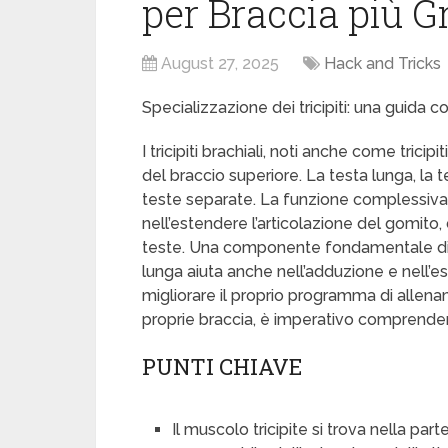
per Braccia più G
August 27, 2025
Hack and Tricks
Specializzazione dei tricipiti: una guida 
I tricipiti brachiali, noti anche come tric
del braccio superiore. La testa lunga, la 
teste separate. La funzione complessiva
nell’estendere l’articolazione del gomito
teste. Una componente fondamentale di m
lunga aiuta anche nell’adduzione e nell’es
migliorare il proprio programma di allen
proprie braccia, è imperativo comprendere 
PUNTI CHIAVE
Il muscolo tricipite si trova nella par