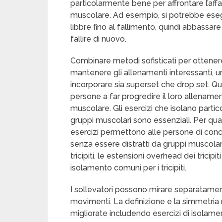
particolarmente bene per affrontare l’af
muscolare. Ad esempio, si potrebbe esegu
libbre fino al fallimento, quindi abbassare
fallire di nuovo.
Combinare metodi sofisticati per ottenere i 
mantenere gli allenamenti interessanti, u
incorporare sia superset che drop set. Qu
persone a far progredire il loro allenamen
muscolare. Gli esercizi che isolano partic
gruppi muscolari sono essenziali. Per quant
esercizi permettono alle persone di concent
senza essere distratti da gruppi muscolari
tricipiti, le estensioni overhead dei tricipi
isolamento comuni per i tricipiti.
I sollevatori possono mirare separatament
movimenti. La definizione e la simmetr
migliorate includendo esercizi di isolam