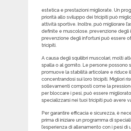
estetica e prestazioni migliorate. Un p
priorità allo sviluppo dei tricipiti può mig
attività sportive. Inoltre, può migliorare
definite e muscolose. prevenzione degli inf
prevenzione degli infortuni può essere o
tricipiti.
A causa degli squilibri muscolari, molti atl
spalla o al gomito. Le persone possono s
promuove la stabilità articolare e riduce il 
concentrandosi sui loro tricipiti. Migliori 
sollevamenti composti come la pressione ov
per bloccare i pesi, può essere migliorato a
specializzarsi nei tuoi tricipiti può avere v
Per garantire efficacia e sicurezza, è nec
prima di iniziare un programma di specializza
l’esperienza di allenamento con i pesi di 