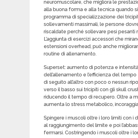
neuromuscolare, che migliora le prestazion
alla buona forma e alla tecnica quando si
programma di specializzazione dei tricipiti 
sollevamenti massimali, le persone dovre
riscaldate perché sollevare pesi pesanti r
L’aggiunta di esercizi accessori che miran
estensioni overhead, può anche migliorare
routine di allenamento.
Superset: aumento di potenza e intensità
dell’allenamento e l’efficienza del tempo
di seguito all’altro con poco o nessun r
verso il basso sui tricipiti con gli skull 
riducendo il tempo di recupero. Oltre a m
aumenta lo stress metabolico, incoraggiand
Spingere i muscoli oltre i loro limiti con 
al raggiungimento del limite e poi l’abb
fermarsi. Costringendo i muscoli oltre i l