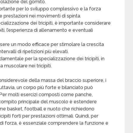
icolazione del gomito.
portante per lo sviluppo complessivo e la forza
e prestazioni nei movimenti di spinta.
ializzazione dei tricipiti, è importante considerare
piti, l’esperienza di allenamento e eventuali
ere un modo efficace per stimolare la crescita
tervalli di ripetizioni più elevati.
mentale per la specializzazione dei tricipiti, in
 muscolare nei tricipiti.
nsiderevole della massa del braccio superiore, i
 Tuttavia, un corpo più forte e bilanciato può
ti. Per molti esercizi composti come panche,
il compito principale del muscolo è estendere
ome basket, football e nuoto che richiedono
ipiti forti per prestazioni ottimali. Quindi, per
 di forza, è essenziale comprendere la funzione e