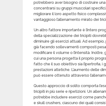
potrebbero aver bisogno di costruire una 
concentrarsi su gruppi muscolari specifici.
migliorare il loro aspetto fisico comples
vantaggioso l’allenamento mirato dei tricip
Un altro fattore importante è l’intero pr
della specializzazione dei tricipiti dovre
diminuire gli esercizi attuali. Ad esempio
già facendo sollevamenti composti pesant
modificare il volume o l’intensità. Inoltre, 
cui una persona progetta il proprio progr
fatto che il suo obiettivo sia l’ipertrofia,
prestazioni atletiche. L’aumento delle dim
può essere ottenuto attraverso l’allenam
Questo approccio di solito comporta l’esec
tricipiti in più serie e ripetizioni. Un alle
potrebbe includere esercizi come panche co
e skull crushers, ciascuno dei quali consis