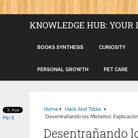
KNOWLEDGE HUB: YOUR 
BOOKS SYNTHESIS
CURIOSITY
PERSONAL GROWTH
PET CARE
Home
Hack And Tricks
Desentrañando los Misterios: Explicación
Pin It
Desentrañando lo