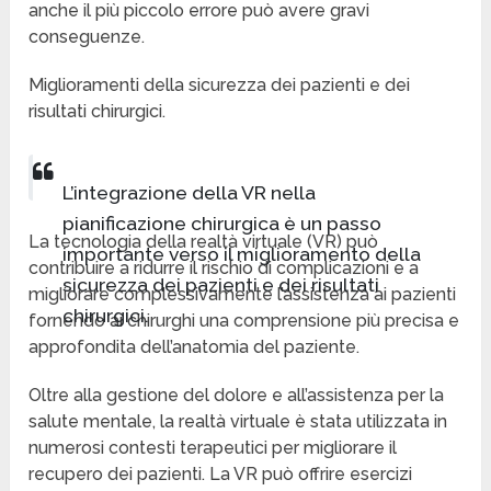
anche il più piccolo errore può avere gravi
conseguenze.
Miglioramenti della sicurezza dei pazienti e dei
risultati chirurgici.
L’integrazione della VR nella
pianificazione chirurgica è un passo
La tecnologia della realtà virtuale (VR) può
importante verso il miglioramento della
contribuire a ridurre il rischio di complicazioni e a
sicurezza dei pazienti e dei risultati
migliorare complessivamente l’assistenza ai pazienti
chirurgici.
fornendo ai chirurghi una comprensione più precisa e
approfondita dell’anatomia del paziente.
Oltre alla gestione del dolore e all’assistenza per la
salute mentale, la realtà virtuale è stata utilizzata in
numerosi contesti terapeutici per migliorare il
recupero dei pazienti. La VR può offrire esercizi