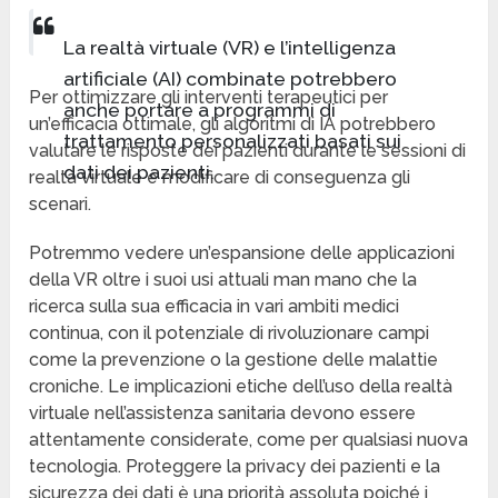
La realtà virtuale (VR) e l’intelligenza
artificiale (AI) combinate potrebbero
Per ottimizzare gli interventi terapeutici per
anche portare a programmi di
un’efficacia ottimale, gli algoritmi di IA potrebbero
trattamento personalizzati basati sui
valutare le risposte dei pazienti durante le sessioni di
dati dei pazienti.
realtà virtuale e modificare di conseguenza gli
scenari.
Potremmo vedere un’espansione delle applicazioni
della VR oltre i suoi usi attuali man mano che la
ricerca sulla sua efficacia in vari ambiti medici
continua, con il potenziale di rivoluzionare campi
come la prevenzione o la gestione delle malattie
croniche. Le implicazioni etiche dell’uso della realtà
virtuale nell’assistenza sanitaria devono essere
attentamente considerate, come per qualsiasi nuova
tecnologia. Proteggere la privacy dei pazienti e la
sicurezza dei dati è una priorità assoluta poiché i