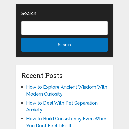
Search
Search
Recent Posts
How to Explore Ancient Wisdom With
Modern Curiosity
How to Deal With Pet Separation
Anxiety
How to Build Consistency Even When
You Don’t Feel Like It