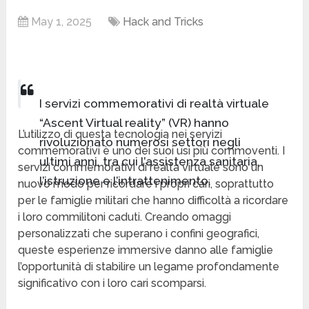
May 1, 2025
Hack and Tricks
I servizi commemorativi di realtà virtuale
“Ascent Virtual reality” (VR) hanno
L’utilizzo di questa tecnologia nei servizi
rivoluzionato numerosi settori negli
commemorativi è uno dei suoi usi più commoventi. I
ultimi anni, tra cui l’assistenza sanitaria,
servizi commemorativi di realtà virtuale sono un
l’istruzione e l’intrattenimento.
nuovo modo per ricordare i propri cari, soprattutto
per le famiglie militari che hanno difficoltà a ricordare
i loro commilitoni caduti. Creando omaggi
personalizzati che superano i confini geografici,
queste esperienze immersive danno alle famiglie
l’opportunità di stabilire un legame profondamente
significativo con i loro cari scomparsi.