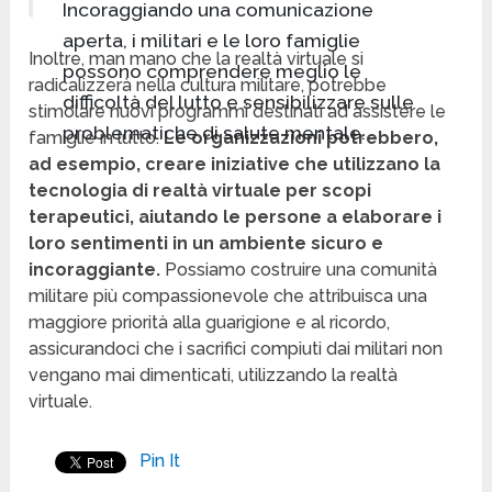
Incoraggiando una comunicazione
aperta, i militari e le loro famiglie
Inoltre, man mano che la realtà virtuale si
possono comprendere meglio le
radicalizzerà nella cultura militare, potrebbe
difficoltà del lutto e sensibilizzare sulle
stimolare nuovi programmi destinati ad assistere le
problematiche di salute mentale.
famiglie in lutto.
Le organizzazioni potrebbero,
ad esempio, creare iniziative che utilizzano la
tecnologia di realtà virtuale per scopi
terapeutici, aiutando le persone a elaborare i
loro sentimenti in un ambiente sicuro e
incoraggiante.
Possiamo costruire una comunità
militare più compassionevole che attribuisca una
maggiore priorità alla guarigione e al ricordo,
assicurandoci che i sacrifici compiuti dai militari non
vengano mai dimenticati, utilizzando la realtà
virtuale.
Pin It