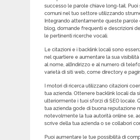
successo le parole chiave long-tail. Puoi s
comuni nel tuo settore utilizzando str
Integrando attentamente queste parole chi
blog, domande frequenti e descrizioni dei s
le pertinenti ricerche vocali.
Le citazioni e i backlink locali sono essen
nel quartiere e aumentare la sua visibilità 
al nome, all’indirizzo e al numero di tel
varietà di siti web, come directory e pagi
I motori di ricerca utilizzano citazioni co
tua azienda. Ottenere backlink locali da si
ulteriormente i tuoi sforzi di SEO locale. 
tua azienda gode di buona reputazione n
notevolmente la tua autorità online se, a
scrive della tua azienda o se collabori co
Puoi aumentare le tue possibilità di compar