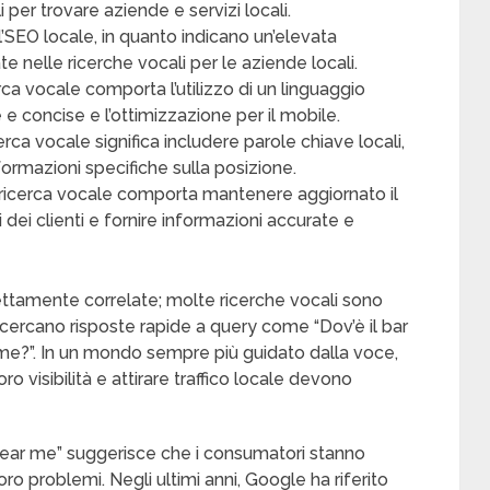
i per trovare aziende e servizi locali.
l’SEO locale, in quanto indicano un’elevata
e nelle ricerche vocali per le aziende locali.
erca vocale comporta l’utilizzo di un linguaggio
re e concise e l’ottimizzazione per il mobile.
erca vocale significa includere parole chiave locali,
nformazioni specifiche sulla posizione.
 ricerca vocale comporta mantenere aggiornato il
 dei clienti e fornire informazioni accurate e
ettamente correlate; molte ricerche vocali sono
e cercano risposte rapide a query come “Dov’è il bar
a me?”. In un mondo sempre più guidato dalla voce,
o visibilità e attirare traffico locale devono
near me” suggerisce che i consumatori stanno
ro problemi. Negli ultimi anni, Google ha riferito