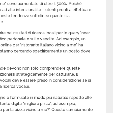
 me” sono aumentate di oltre il 500%. Poiché
d alta intenzionalità – utenti pronti a effettuare
questa tendenza sottolinea quanto sia
e.
e nei risultati di ricerca locali per le query “near
fico pedonale e sulle vendite. Ad esempio, un
 online per “ristorante italiano vicino a me” ha
 che stanno cercando specificamente un posto dove
iende devono non solo comprendere queste
zionarsi strategicamente per catturarle. Il
 vocali deve essere preso in considerazione se si
a ricerca vocale.
ghe e formulate in modo più naturale rispetto alle
utente digita “migliore pizza”, ad esempio,
sto per la pizza vicino a me?” Questo cambiamento