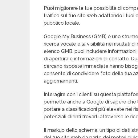
Puoi migliorare le tue possibilità di compa
traffico sul tuo sito web adattando i tuoi 
pubblico locale.
Google My Business (GMB) è uno strumento
ricerca vocale e la visibilità nei risultati 
elenco GMB, puoi includere informazioni e
di apertura e informazioni di contatto. Qu
cercano risposte immediate hanno bisogno
consente di condividere foto della tua az
aggiornamenti.
Interagire con i clienti su questa piattaf
permette anche a Google di sapere che la
portare a classificazioni più elevate nei ris
potenziali clienti trovarti attraverso le ric
Il markup dello schema, un tipo di dati st
del tuo sito web da parte dei motori di ri