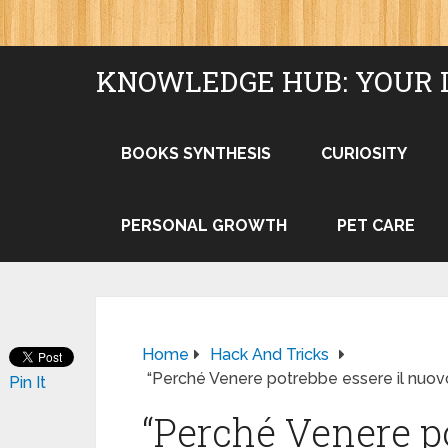
KNOWLEDGE HUB: YOUR 
BOOKS SYNTHESIS
CURIOSITY
PERSONAL GROWTH
PET CARE
Home
Hack And Tricks
“Perché Venere potrebbe essere il nuovo
Pin It
“Perché Venere po