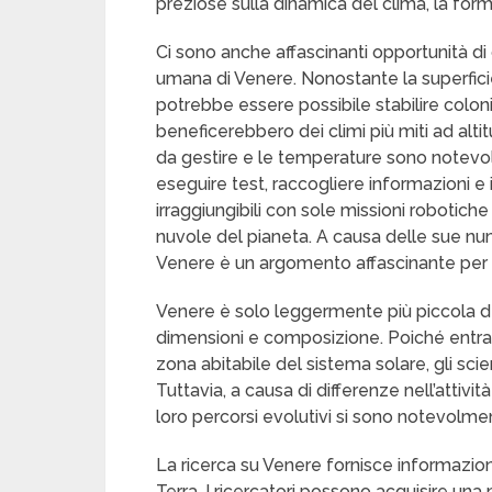
preziose sulla dinamica del clima, la formaz
Ci sono anche affascinanti opportunità di
umana di Venere. Nonostante la superficie
potrebbe essere possibile stabilire colon
beneficerebbero dei climi più miti ad altit
da gestire e le temperature sono notevol
eseguire test, raccogliere informazioni e
irraggiungibili con sole missioni robotich
nuvole del pianeta. A causa delle sue nu
Venere è un argomento affascinante per 
Venere è solo leggermente più piccola del
dimensioni e composizione. Poiché entram
zona abitabile del sistema solare, gli scie
Tuttavia, a causa di differenze nell’attiv
loro percorsi evolutivi si sono notevolm
La ricerca su Venere fornisce informazion
Terra. I ricercatori possono acquisire un