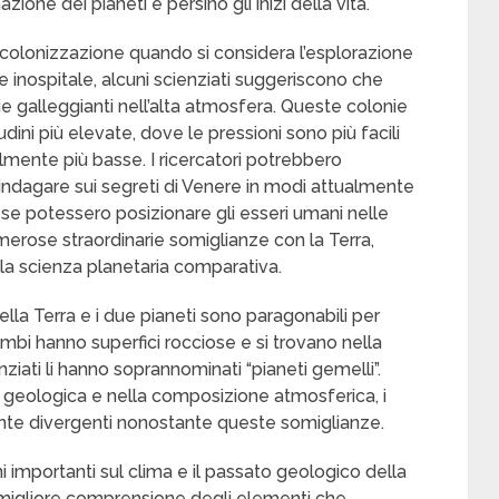
ione dei pianeti e persino gli inizi della vita.
 colonizzazione quando si considera l’esplorazione
 inospitale, alcuni scienziati suggeriscono che
ie galleggianti nell’alta atmosfera. Queste colonie
udini più elevate, dove le pressioni sono più facili
mente più basse. I ricercatori potrebbero
 indagare sui segreti di Venere in modi attualmente
e se potessero posizionare gli esseri umani nelle
merose straordinarie somiglianze con la Terra,
la scienza planetaria comparativa.
la Terra e i due pianeti sono paragonabili per
bi hanno superfici rocciose e si trovano nella
nziati li hanno soprannominati “pianeti gemelli”.
ità geologica e nella composizione atmosferica, i
ente divergenti nonostante queste somiglianze.
i importanti sul clima e il passato geologico della
a migliore comprensione degli elementi che