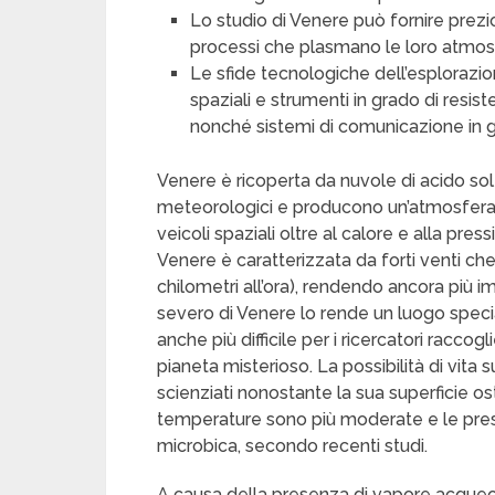
Lo studio di Venere può fornire prezio
processi che plasmano le loro atmosf
Le sfide tecnologiche dell’esplorazio
spaziali e strumenti in grado di resi
nonché sistemi di comunicazione in g
Venere è ricoperta da nuvole di acido solf
meteorologici e producono un’atmosfera 
veicoli spaziali oltre al calore e alla pres
Venere è caratterizzata da forti venti che
chilometri all’ora), rendendo ancora più i
severo di Venere lo rende un luogo specia
anche più difficile per i ricercatori racco
pianeta misterioso. La possibilità di vita 
scienziati nonostante la sua superficie ost
temperature sono più moderate e le pres
microbica, secondo recenti studi.
A causa della presenza di vapore acqueo