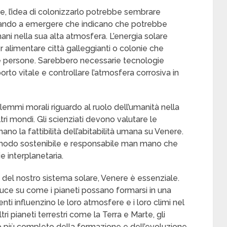
re, l’idea di colonizzarlo potrebbe sembrare
niziando a emergere che indicano che potrebbe
ani nella sua alta atmosfera. L’energia solare
r alimentare città galleggianti o colonie che
 le persone. Sarebbero necessarie tecnologie
rto vitale e controllare l’atmosfera corrosiva in
ilemmi morali riguardo al ruolo dell’umanità nella
tri mondi. Gli scienziati devono valutare le
no la fattibilità dell’abitabilità umana su Venere.
 modo sostenibile e responsabile man mano che
e interplanetaria.
 del nostro sistema solare, Venere è essenziale.
 luce su come i pianeti possano formarsi in una
nti influenzino le loro atmosfere e i loro climi nel
 pianeti terrestri come la Terra e Marte, gli
 più completo della formazione e dell’evoluzione