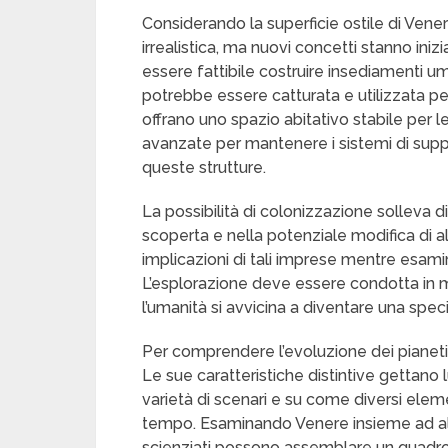
Considerando la superficie ostile di Vene
irrealistica, ma nuovi concetti stanno i
essere fattibile costruire insediamenti um
potrebbe essere catturata e utilizzata pe
offrano uno spazio abitativo stabile per
avanzate per mantenere i sistemi di suppo
queste strutture.
La possibilità di colonizzazione solleva d
scoperta e nella potenziale modifica di al
implicazioni di tali imprese mentre esamina
L’esplorazione deve essere condotta in
l’umanità si avvicina a diventare una speci
Per comprendere l’evoluzione dei pianeti
Le sue caratteristiche distintive gettano
varietà di scenari e su come diversi eleme
tempo. Esaminando Venere insieme ad altri
scienziati possono assemblare un quadro