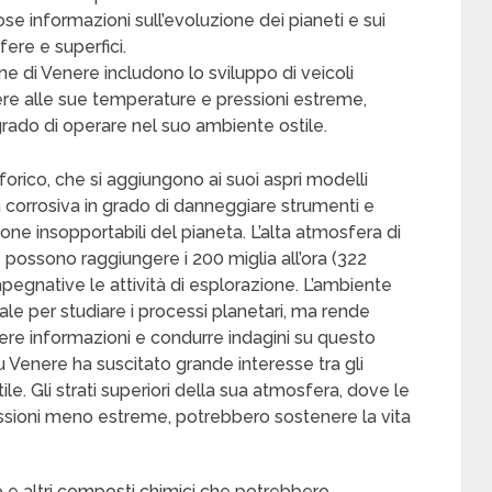
se informazioni sull’evoluzione dei pianeti e sui
ere e superfici.
ne di Venere includono lo sviluppo di veicoli
stere alle sue temperature e pressioni estreme,
rado di operare nel suo ambiente ostile.
orico, che si aggiungono ai suoi aspri modelli
corrosiva in grado di danneggiare strumenti e
sione insopportabili del pianeta. L’alta atmosfera di
 possono raggiungere i 200 miglia all’ora (322
mpegnative le attività di esplorazione. L’ambiente
le per studiare i processi planetari, ma rende
gliere informazioni e condurre indagini su questo
su Venere ha suscitato grande interesse tra gli
ile. Gli strati superiori della sua atmosfera, dove le
sioni meno estreme, potrebbero sostenere la vita
 e altri composti chimici che potrebbero