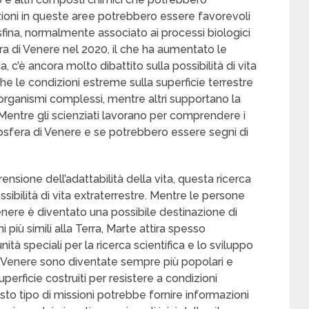
zioni in queste aree potrebbero essere favorevoli
sfina, normalmente associato ai processi biologici
era di Venere nel 2020, il che ha aumentato le
a, c’è ancora molto dibattito sulla possibilità di vita
he le condizioni estreme sulla superficie terrestre
organismi complessi, mentre altri supportano la
. Mentre gli scienziati lavorano per comprendere i
mosfera di Venere e se potrebbero essere segni di
nsione dell’adattabilità della vita, questa ricerca
sibilità di vita extraterrestre. Mentre le persone
Venere è diventato una possibile destinazione di
più simili alla Terra, Marte attira spesso
tà speciali per la ricerca scientifica e lo sviluppo
u Venere sono diventate sempre più popolari e
perficie costruiti per resistere a condizioni
to tipo di missioni potrebbe fornire informazioni