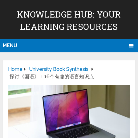
KNOWLEDGE HUB: YOUR
LEARNING RESOURCES
MENU
Home
University Book Synthesis
探讨《国语》：16个有趣的语言知识点