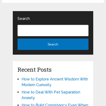
Search
Search
Recent Posts
How to Explore Ancient Wisdom With
Modern Curiosity
How to Deal With Pet Separation
Anxiety
How to Build Consistency Even When