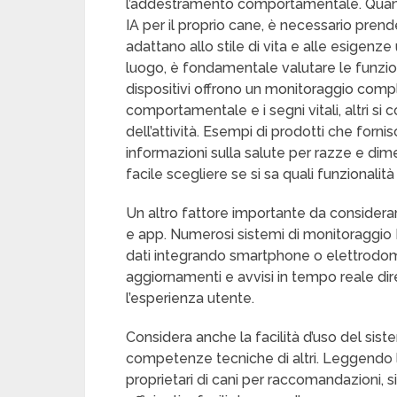
l’addestramento comportamentale. Quando
IA per il proprio cane, è necessario prende
adattano allo stile di vita e alle esigenz
luogo, è fondamentale valutare le funziona
dispositivi offrono un monitoraggio comple
comportamentale e i segni vitali, altri s
dell’attività. Esempi di prodotti che forn
informazioni sulla salute per razze e dim
facile scegliere se si sa quali funzionalità
Un altro fattore importante da considerare
e app. Numerosi sistemi di monitoraggio
dati integrando smartphone o elettrodomes
aggiornamenti e avvisi in tempo reale dir
l’esperienza utente.
Considera anche la facilità d’uso del sist
competenze tecniche di altri. Leggendo le
proprietari di cani per raccomandazioni, s