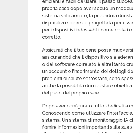
efficienti e facili da usare. Il passo succe
propria casa dopo aver scelto un modello
sistema selezionato, la procedura di insta
dispositivi moderni è progettata per esser
per i dispositivi indossabili, come colla
corretto.
Assicurati che il tuo cane possa muoversi
assicurandoti che il dispositivo sia ader
o del software correlato è altrettanto cru
un account e l’inserimento dei dettagli de
problemi di salute sottostanti, sono spes
anche la possibilità di impostare obiettivi pe
del peso del proprio cane.
Dopo aver configurato tutto, dedicati a co
Conoscendo come utilizzare l’interfaccia, 
sistema. Un sistema di monitoraggio IA che 
fornire informazioni importanti sulla sua