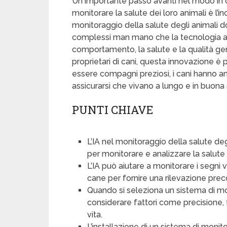
Un importante passo avanti nel modo in cu
monitorare la salute dei loro animali è l’inc
monitoraggio della salute degli animali d
complessi man mano che la tecnologia av
comportamento, la salute e la qualità gen
proprietari di cani, questa innovazione è
essere compagni preziosi, i cani hanno an
assicurarsi che vivano a lungo e in buona 
PUNTI CHIAVE
L’IA nel monitoraggio della salute de
per monitorare e analizzare la salute e
L’IA può aiutare a monitorare i segni vital
cane per fornire una rilevazione prec
Quando si seleziona un sistema di mon
considerare fattori come precisione, fa
vita.
L’installazione di un sistema di moni