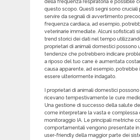
della frequenza respiratoria è possibile c
questo scopo. Questi segni sono cruciali
servire da segnali di avvertimento precoc
frequenza cardiaca, ad esempio, potrebbe
veterinarie immediate. Alcuni sofisticati 
trend storici dei dati nel tempo utilizza
proprietari di animali domestici possono u
tendenze che potrebbero indicare problem
a riposo del tuo cane è aumentata costa
causa apparente, ad esempio, potrebbe 
essere ulteriormente indagato.
I proprietari di animali domestici possono 
ricevano tempestivamente le cure medich
Una gestione di successo della salute de
come interpretare la vasta e complessa qu
monitoraggio IA. Le principali metriche come 
comportamentali vengono presentate in
user-friendly della maggior parte dei sist