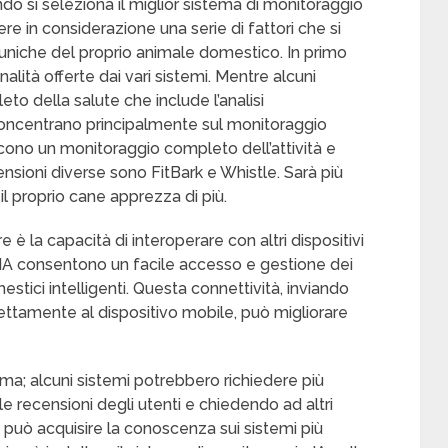
 si seleziona il miglior sistema di monitoraggio
re in considerazione una serie di fattori che si
e uniche del proprio animale domestico. In primo
lità offerte dai vari sistemi. Mentre alcuni
to della salute che include l’analisi
i concentrano principalmente sul monitoraggio
iscono un monitoraggio completo dell’attività e
ensioni diverse sono FitBark e Whistle. Sarà più
 il proprio cane apprezza di più.
 è la capacità di interoperare con altri dispositivi
 IA consentono un facile accesso e gestione dei
tici intelligenti. Questa connettività, inviando
ettamente al dispositivo mobile, può migliorare
ema; alcuni sistemi potrebbero richiedere più
 recensioni degli utenti e chiedendo ad altri
i può acquisire la conoscenza sui sistemi più