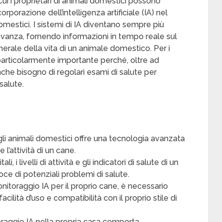
i i proprietari di animali domestici possono
orporazione dell’intelligenza artificiale (IA) nel
omestici. I sistemi di IA diventano sempre più
anza, fornendo informazioni in tempo reale sul
erale della vita di un animale domestico. Per i
 particolarmente importante perché, oltre ad
che bisogno di regolari esami di salute per
salute.
gli animali domestici offre una tecnologia avanzata
 l’attività di un cane.
i, i livelli di attività e gli indicatori di salute di un
oce di potenziali problemi di salute.
itoraggio IA per il proprio cane, è necessario
cilità d’uso e compatibilità con il proprio stile di
toraggio IA nella propria casa comporta