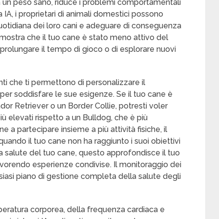
 a un peso sano, riduce i problemi comportamentali
 IA, i proprietari di animali domestici possono
à quotidiana dei loro cani e adeguare di conseguenza
a mostra che il tuo cane è stato meno attivo del
rolungare il tempo di gioco o di esplorare nuovi
nti che ti permettono di personalizzare il
er soddisfare le sue esigenze. Se il tuo cane è
or Retriever o un Border Collie, potresti voler
più elevati rispetto a un Bulldog, che è più
e a partecipare insieme a più attività fisiche, il
uando il tuo cane non ha raggiunto i suoi obiettivi
 la salute del tuo cane, questo approfondisce il tuo
vorendo esperienze condivise. Il monitoraggio dei
lsiasi piano di gestione completa della salute degli
peratura corporea, della frequenza cardiaca e