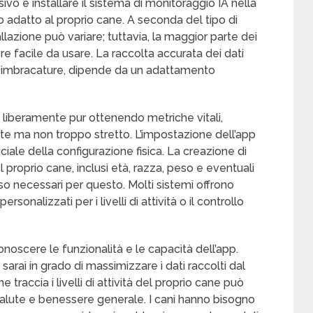
ssivo è installare il sistema di monitoraggio IA nella
 adatto al proprio cane. A seconda del tipo di
llazione può variare; tuttavia, la maggior parte dei
e facile da usare. La raccolta accurata dei dati
ri o imbracature, dipende da un adattamento
 liberamente pur ottenendo metriche vitali,
ente ma non troppo stretto. L’impostazione dell’app
ciale della configurazione fisica. La creazione di
l proprio cane, inclusi età, razza, peso e eventuali
so necessari per questo. Molti sistemi offrono
rsonalizzati per i livelli di attività o il controllo
noscere le funzionalità e le capacità dell’app.
sarai in grado di massimizzare i dati raccolti dal
traccia i livelli di attività del proprio cane può
 salute e benessere generale. I cani hanno bisogno