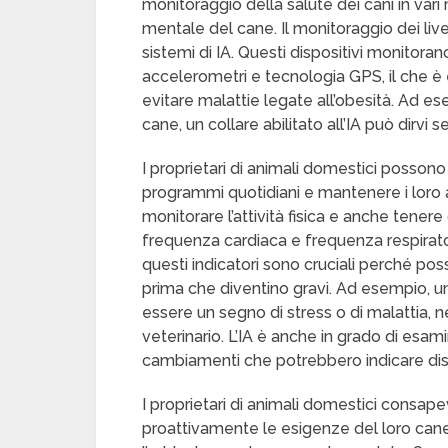
monitoraggio della salute dei cani in vari
mentale del cane. Il monitoraggio dei livelli
sistemi di IA. Questi dispositivi monitorano
accelerometri e tecnologia GPS, il che 
evitare malattie legate all’obesità. Ad esem
cane, un collare abilitato all’IA può dirvi
I proprietari di animali domestici possono
programmi quotidiani e mantenere i loro an
monitorare l’attività fisica e anche tenere
frequenza cardiaca e frequenza respirator
questi indicatori sono cruciali perché poss
prima che diventino gravi. Ad esempio, 
essere un segno di stress o di malattia, n
veterinario. L’IA è anche in grado di esa
cambiamenti che potrebbero indicare dis
I proprietari di animali domestici consap
proattivamente le esigenze del loro cane,