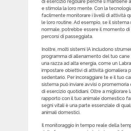
di esercizio regolare perché li mantiene
e stimola la loro mente. Con la tecnologia
facilmente monitorare i livelli di attivit
le loro routine. Ad esempio, se il sistem
normale, potrebbe essere il momento di p
percorsi di passeggiata.
Inoltre, molti sistemi IA includono strume
programma di allenamento del tuo cane p
una razza ad alta energia, come un Labrad
impostare obiettivi di attività giornaliera 
sedentario. Per incoraggiare te e il tuo can
sistema può inviare avvisi o promemoria q
di esercizio quotidiani. Oltre a migliorare
rapporto con il tuo animale domestico fa
segni vitali è una parte essenziale di qua
animali domestici.
Il monitoraggio in tempo reale della tem