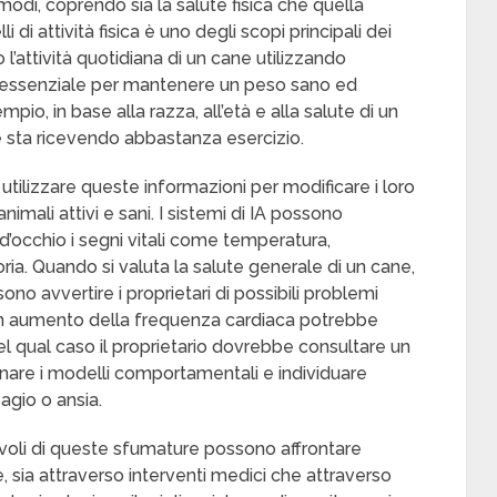
 modi, coprendo sia la salute fisica che quella
 di attività fisica è uno degli scopi principali dei
 l’attività quotidiana di un cane utilizzando
è essenziale per mantenere un peso sano ed
pio, in base alla razza, all’età e alla salute di un
 se sta ricevendo abbastanza esercizio.
 utilizzare queste informazioni per modificare i loro
imali attivi e sani. I sistemi di IA possono
 d’occhio i segni vitali come temperatura,
ia. Quando si valuta la salute generale di un cane,
ono avvertire i proprietari di possibili problemi
un aumento della frequenza cardiaca potrebbe
el qual caso il proprietario dovrebbe consultare un
minare i modelli comportamentali e individuare
agio o ansia.
evoli di queste sfumature possono affrontare
 sia attraverso interventi medici che attraverso