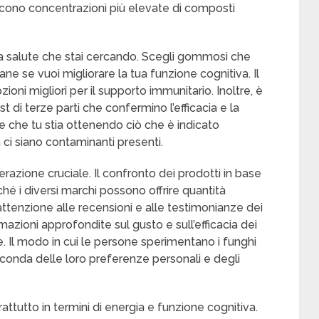
rniscono concentrazioni più elevate di composti
 la salute che stai cercando. Scegli gommosi che
ane se vuoi migliorare la tua funzione cognitiva. Il
zioni migliori per il supporto immunitario. Inoltre, è
t di terze parti che confermino l’efficacia e la
e che tu stia ottenendo ciò che è indicato
on ci siano contaminanti presenti.
erazione cruciale. Il confronto dei prodotti in base
hé i diversi marchi possono offrire quantità
ta attenzione alle recensioni e alle testimonianze dei
azioni approfondite sul gusto e sull’efficacia dei
 Il modo in cui le persone sperimentano i funghi
nda delle loro preferenze personali e degli
oprattutto in termini di energia e funzione cognitiva.