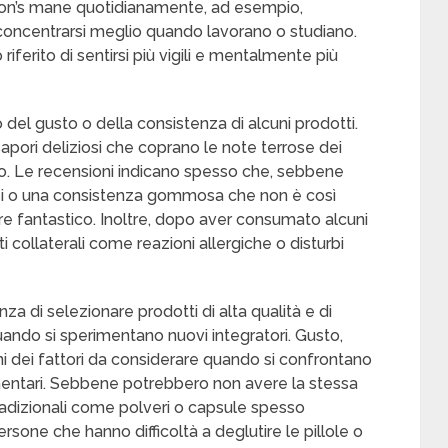
on’s mane quotidianamente, ad esempio,
concentrarsi meglio quando lavorano o studiano.
iferito di sentirsi più vigili e mentalmente più
 del gusto o della consistenza di alcuni prodotti.
pori deliziosi che coprano le note terrose dei
so. Le recensioni indicano spesso che, sebbene
si o una consistenza gommosa che non è così
re fantastico. Inoltre, dopo aver consumato alcuni
ti collaterali come reazioni allergiche o disturbi
a di selezionare prodotti di alta qualità e di
 quando si sperimentano nuovi integratori. Gusto,
i dei fattori da considerare quando si confrontano
imentari. Sebbene potrebbero non avere la stessa
tradizionali come polveri o capsule spesso
rsone che hanno difficoltà a deglutire le pillole o