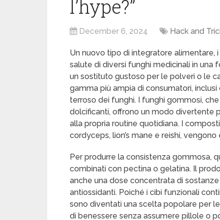
l’hype?”
December 6, 2024
Hack and Tric
Un nuovo tipo di integratore alimentare, 
salute di diversi funghi medicinali in un
un sostituto gustoso per le polveri o le c
gamma più ampia di consumatori, inclusi 
terroso dei funghi. I funghi gommosi, che d
dolcificanti, offrono un modo divertente p
alla propria routine quotidiana. I composti
cordyceps, lion’s mane e reishi, vengono 
Per produrre la consistenza gommosa, q
combinati con pectina o gelatina. Il prod
anche una dose concentrata di sostanze bi
antiossidanti. Poiché i cibi funzionali c
sono diventati una scelta popolare per le
di benessere senza assumere pillole o polv