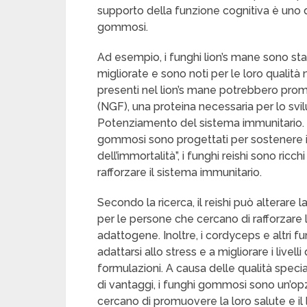
supporto della funzione cognitiva è uno 
gommosi.
Ad esempio, i funghi lion’s mane sono st
migliorate e sono noti per le loro qualità
presenti nel lion’s mane potrebbero promuo
(NGF), una proteina necessaria per lo svi
Potenziamento del sistema immunitario. Olt
gommosi sono progettati per sostenere i
dell’immortalità”, i funghi reishi sono ricc
rafforzare il sistema immunitario.
Secondo la ricerca, il reishi può alterare 
per le persone che cercano di rafforzare l
adattogene. Inoltre, i cordyceps e altri fu
adattarsi allo stress e a migliorare i livel
formulazioni. A causa delle qualità specia
di vantaggi, i funghi gommosi sono un’o
cercano di promuovere la loro salute e il