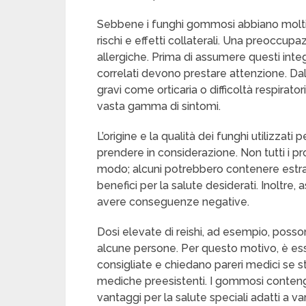
Sebbene i funghi gommosi abbiano molti va
rischi e effetti collaterali. Una preoccupaz
allergiche. Prima di assumere questi integr
correlati devono prestare attenzione. Dalle 
gravi come orticaria o difficoltà respirato
vasta gamma di sintomi.
L’origine e la qualità dei funghi utilizzati 
prendere in considerazione. Non tutti i pr
modo; alcuni potrebbero contenere estratti
benefici per la salute desiderati. Inoltre
avere conseguenze negative.
Dosi elevate di reishi, ad esempio, posso
alcune persone. Per questo motivo, è es
consigliate e chiedano pareri medici se 
mediche preesistenti. I gommosi conten
vantaggi per la salute speciali adatti a va