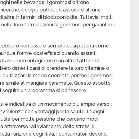
funghi nelle bevande, i gommosi offrono
 ricerche, il corpo potrebbe assorbire alcune
 altre in termini di biodisponibilità. Tuttavia, molti
li nelle loro formulazioni di gommosi per garantire il
trebbero non essere sempre così potenti come
nque fornire dosi efficaci quando assunti
i assumere integratori è un altro fattore da
bero dimenticarsi di prendere le loro vitamine o
i a utilizzarli in modo coerente perché i gommosi
e simile al mangiare caramelle. Questo aspetto
l seguire un programma di benessere.
è indicativa di un movimento più ampio verso i
venienza con vantaggi per la salute. I funghi
utile per molte persone che cercano modi
ia attraverso l’alleviamento dello stress, il
della funzione cognitiva. I consumatori devono,