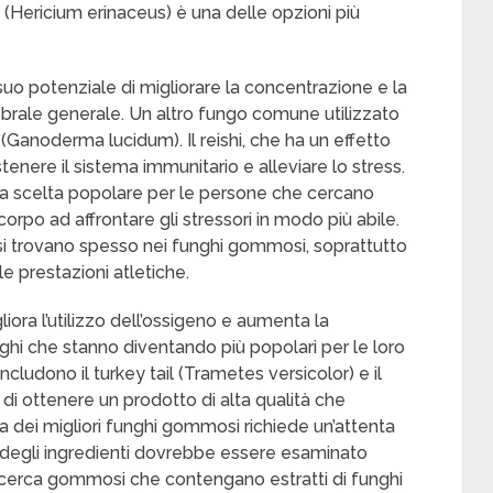
 (Hericium erinaceus) è una delle opzioni più
suo potenziale di migliorare la concentrazione e la
ebrale generale. Un altro fungo comune utilizzato
 (Ganoderma lucidum). Il reishi, che ha un effetto
enere il sistema immunitario e alleviare lo stress.
a scelta popolare per le persone che cercano
l corpo ad affrontare gli stressori in modo più abile.
si trovano spesso nei funghi gommosi, soprattutto
 le prestazioni atletiche.
ora l’utilizzo dell’ossigeno e aumenta la
funghi che stanno diventando più popolari per le loro
cludono il turkey tail (Trametes versicolor) e il
 di ottenere un prodotto di alta qualità che
lta dei migliori funghi gommosi richiede un’attenta
co degli ingredienti dovrebbe essere esaminato
vi, cerca gommosi che contengano estratti di funghi