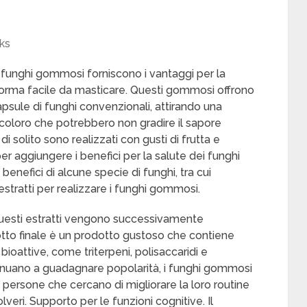
ks
i funghi gommosi forniscono i vantaggi per la
a forma facile da masticare. Questi gommosi offrono
apsule di funghi convenzionali, attirando una
coloro che potrebbero non gradire il sapore
i solito sono realizzati con gusti di frutta e
er aggiungere i benefici per la salute dei funghi
 benefici di alcune specie di funghi, tra cui
estratti per realizzare i funghi gommosi.
uesti estratti vengono successivamente
otto finale è un prodotto gustoso che contiene
oattive, come triterpeni, polisaccaridi e
ontinuano a guadagnare popolarità, i funghi gommosi
 persone che cercano di migliorare la loro routine
eri. Supporto per le funzioni cognitive. Il