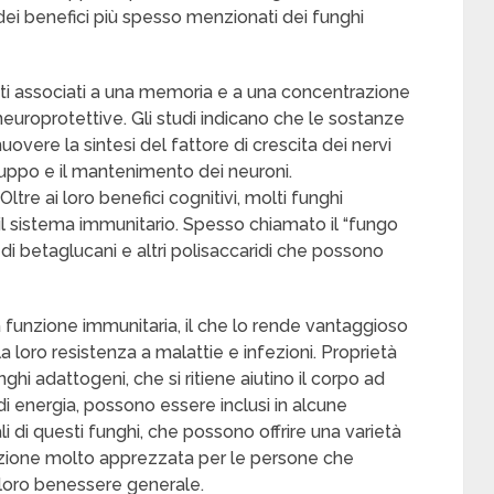
dei benefici più spesso menzionati dei funghi
ati associati a una memoria e a una concentrazione
 neuroprotettive. Gli studi indicano che le sostanze
vere la sintesi del fattore di crescita dei nervi
luppo e il mantenimento dei neuroni.
re ai loro benefici cognitivi, molti funghi
l sistema immunitario. Spesso chiamato il “fungo
hi di betaglucani e altri polisaccaridi che possono
la funzione immunitaria, il che lo rende vantaggioso
a loro resistenza a malattie e infezioni. Proprietà
nghi adattogeni, che si ritiene aiutino il corpo ad
li di energia, possono essere inclusi in alcune
li di questi funghi, che possono offrire una varietà
pzione molto apprezzata per le persone che
 loro benessere generale.