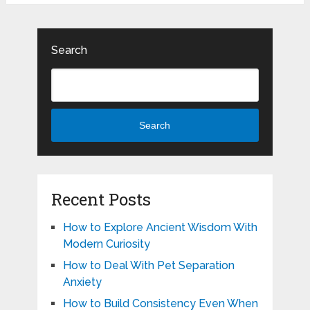
Search
Search
Recent Posts
How to Explore Ancient Wisdom With
Modern Curiosity
How to Deal With Pet Separation
Anxiety
How to Build Consistency Even When