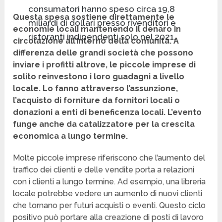
consumatori hanno speso circa 19,8
Questa spesa sostiene direttamente le
miliardi di dollari presso rivenditori e
economie locali mantenendo il denaro in
ristoranti indipendenti solo nel 2021.
circolazione all’interno della comunità. A
differenza delle grandi società che possono
inviare i profitti altrove, le piccole imprese di
solito reinvestono i loro guadagni a livello
locale. Lo fanno attraverso l’assunzione,
l’acquisto di forniture da fornitori locali o
donazioni a enti di beneficenza locali. L’evento
funge anche da catalizzatore per la crescita
economica a lungo termine.
Molte piccole imprese riferiscono che l’aumento del
traffico dei clienti e delle vendite porta a relazioni
con i clienti a lungo termine. Ad esempio, una libreria
locale potrebbe vedere un aumento di nuovi clienti
che tornano per futuri acquisti o eventi. Questo ciclo
positivo può portare alla creazione di posti di lavoro