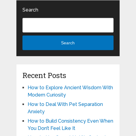
Search
Search
Recent Posts
How to Explore Ancient Wisdom With
Modern Curiosity
How to Deal With Pet Separation
Anxiety
How to Build Consistency Even When
You Don’t Feel Like It