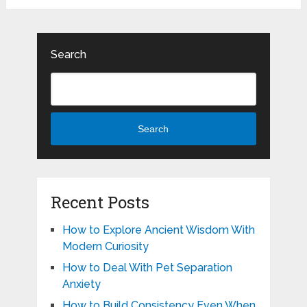
Search
Search
Recent Posts
How to Explore Ancient Wisdom With
Modern Curiosity
How to Deal With Pet Separation
Anxiety
How to Build Consistency Even When