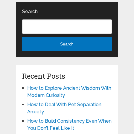
Search
Search
Recent Posts
How to Explore Ancient Wisdom With
Modern Curiosity
How to Deal With Pet Separation
Anxiety
How to Build Consistency Even When
You Don’t Feel Like It